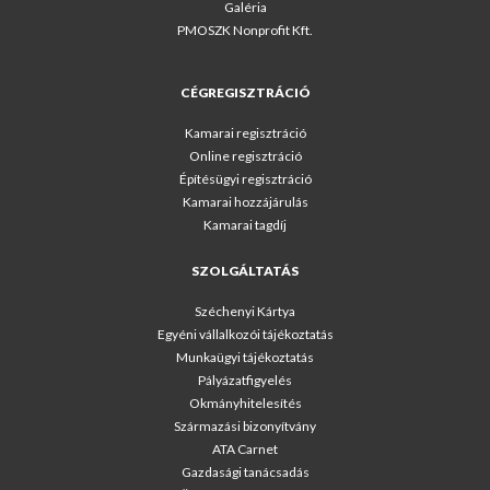
Galéria
PMOSZK Nonprofit Kft.
CÉGREGISZTRÁCIÓ
Kamarai regisztráció
Online regisztráció
Építésügyi regisztráció
Kamarai hozzájárulás
Kamarai tagdíj
SZOLGÁLTATÁS
Széchenyi Kártya
Egyéni vállalkozói tájékoztatás
Munkaügyi tájékoztatás
Pályázatfigyelés
Okmányhitelesítés
Származási bizonyítvány
ATA Carnet
Gazdasági tanácsadás