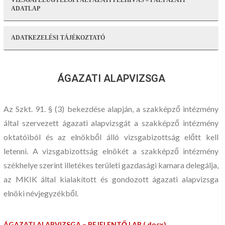
VIZSGAFELÜGYELŐI PÁLYÁZATI FELHÍVÁS – PÁLYÁZATI
ADATLAP
ADATKEZELÉSI TÁJÉKOZTATÓ
ÁGAZATI ALAPVIZSGA
Az Szkt. 91. § (3) bekezdése alapján, a szakképző intézmény
által szervezett ágazati alapvizsgát a szakképző intézmény
oktatóiból és az elnökből álló vizsgabizottság előtt kell
letenni. A vizsgabizottság elnökét a szakképző intézmény
székhelye szerint illetékes területi gazdasági kamara delegálja,
az MKIK által kialakított és gondozott ágazati alapvizsga
elnöki névjegyzékből.
ÁGAZATI ALAPVIZSGA – BEJELENTŐ LAP (.docx)