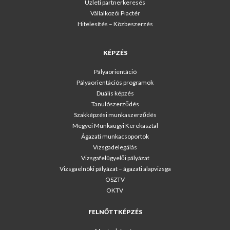
Üzleti partnerkeresés
Vállalkozói Piactér
Hitelesítés – Közbeszerzés
KÉPZÉS
Pályaorientáció
Pályaorientációs programok
Duális képzés
Tanulószerződés
Szakképzési munkaszerződés
Megyei Munkaügyi Kerekasztal
Ágazati munkacsoportok
Vizsgadelegálás
Vizsgafelügyelői pályázat
Vizsgaelnöki pályázat – ágazati alapvizsga
OSZTV
OKTV
FELNŐTTKÉPZÉS