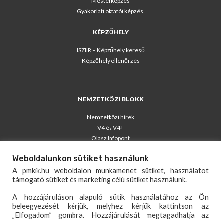
Mesterképzés
Gyakorlati oktatói képzés
KÉPZŐHELY
ISZIIR – Képzőhely kereső
Képzőhely ellenőrzés
NEMZETKÖZI BLOKK
Nemzetközi hírek
V4 és V4+
Olasz Infopont
Weboldalunkon sütiket használunk
TÁJÉKOZTATÓK
A pmkik.hu weboldalon munkamenet sütiket, használatot
Blog – egyéni vállalkozók
támogató sütiket és marketing célú sütiket használunk.
Társas Vállalkozói Kisokos
A hozzájáruláson alapuló sütik használatához az Ön
Egyéni Vállalkozói Kisokos
beleegyezését kérjük, melyhez kérjük kattintson az
Mérlegelő Magazin
„Elfogadom” gombra. Hozzájárulását megtagadhatja az