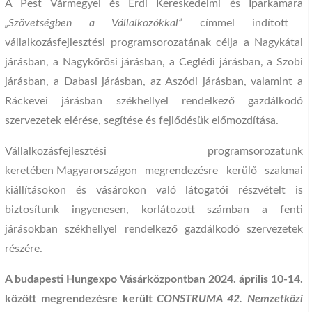
A Pest Vármegyei és Érdi Kereskedelmi és Iparkamara
„Szövetségben a Vállalkozókkal”
címmel indított
vállalkozásfejlesztési programsorozatának célja a Nagykátai
járásban, a Nagykőrösi járásban, a Ceglédi járásban, a Szobi
járásban, a Dabasi járásban, az Aszódi járásban, valamint a
Ráckevei járásban székhellyel rendelkező gazdálkodó
szervezetek elérése, segítése és fejlődésük előmozdítása.
Vállalkozásfejlesztési programsorozatunk
keretében Magyarországon megrendezésre kerülő szakmai
kiállításokon és vásárokon való látogatói részvételt is
biztosítunk ingyenesen, korlátozott számban a fenti
járásokban székhellyel rendelkező gazdálkodó szervezetek
részére.
A budapesti
Hungexpo Vásárközpontban 2024. április 10-14.
között megrendezésre került
CONSTRUMA 42. Nemzetközi