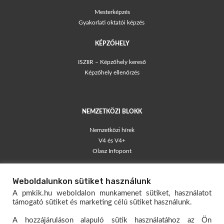
Mesterképzés
Gyakorlati oktatói képzés
KÉPZŐHELY
ISZIIR – Képzőhely kereső
Képzőhely ellenőrzés
NEMZETKÖZI BLOKK
Nemzetközi hírek
V4 és V4+
Olasz Infopont
TÁJÉKOZTATÓK
Weboldalunkon sütiket használunk
Blog – egyéni vállalkozók
A pmkik.hu weboldalon munkamenet sütiket, használatot
Társas Vállalkozói Kisokos
támogató sütiket és marketing célú sütiket használunk.
Egyéni Vállalkozói Kisokos
A hozzájáruláson alapuló sütik használatához az Ön
Mérlegelő Magazin