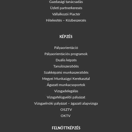
Gazdasági tanácsadás
Üzleti partnerkeresés
Vállalkozói Piactér
Hitelesítés – Közbeszerzés
KÉPZÉS
Pályaorientáció
Pályaorientációs programok
Duális képzés
Tanulószerződés
Szakképzési munkaszerződés
Megyei Munkaügyi Kerekasztal
Ágazati munkacsoportok
Vizsgadelegálás
Vizsgafelügyelői pályázat
Vizsgaelnöki pályázat – ágazati alapvizsga
OSZTV
OKTV
FELNŐTTKÉPZÉS