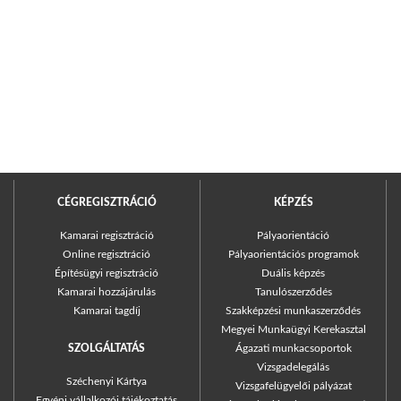
CÉGREGISZTRÁCIÓ
KÉPZÉS
Kamarai regisztráció
Pályaorientáció
Online regisztráció
Pályaorientációs programok
Építésügyi regisztráció
Duális képzés
Kamarai hozzájárulás
Tanulószerződés
Kamarai tagdíj
Szakképzési munkaszerződés
Megyei Munkaügyi Kerekasztal
SZOLGÁLTATÁS
Ágazati munkacsoportok
Vizsgadelegálás
Széchenyi Kártya
Vizsgafelügyelői pályázat
Egyéni vállalkozói tájékoztatás