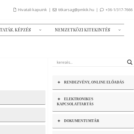
Hivatali kapuink
|
titkarsag@pmkik.hu
|
+36-1/317-7666
TATÁS, KÉPZÉS
NEMZETKÖZI KITEKINTÉS
RENDEZVÉNY, ONLINE ELŐADÁS
ELEKTRONIKUS
KAPCSOLATTARTÁS
DOKUMENTUMTÁR