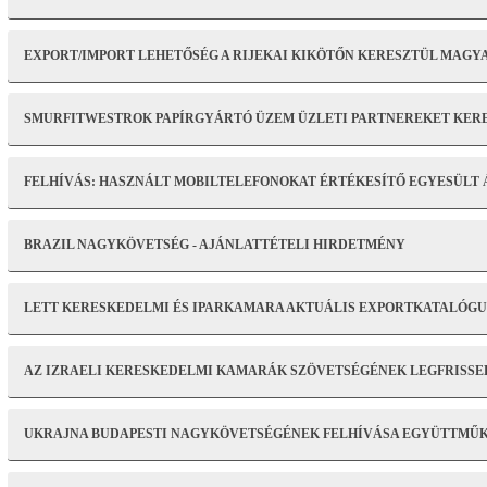
EXPORT/IMPORT LEHETŐSÉG A RIJEKAI KIKÖTŐN KERESZTÜL MAG
SMURFITWESTROK PAPÍRGYÁRTÓ ÜZEM ÜZLETI PARTNEREKET KER
FELHÍVÁS: HASZNÁLT MOBILTELEFONOKAT ÉRTÉKESÍTŐ EGYESÜLT
BRAZIL NAGYKÖVETSÉG - AJÁNLATTÉTELI HIRDETMÉNY
LETT KERESKEDELMI ÉS IPARKAMARA AKTUÁLIS EXPORTKATALÓGUSA 
AZ IZRAELI KERESKEDELMI KAMARÁK SZÖVETSÉGÉNEK LEGFRISSEBB 
UKRAJNA BUDAPESTI NAGYKÖVETSÉGÉNEK FELHÍVÁSA EGYÜTTMŰ