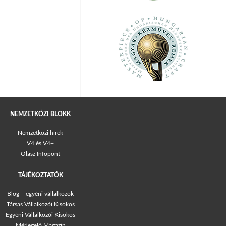
NEMZETKÖZI BLOKK
Nemzetközi hírek
V4 és V4+
Olasz Infopont
TÁJÉKOZTATÓK
Blog – egyéni vállalkozók
Társas Vállalkozói Kisokos
Egyéni Vállalkozói Kisokos
Mérlegelő Magazin