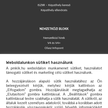
ISZIIR – Képzőhely kereső
Képzőhely ellenőrzés
NEMZETKÖZI BLOKK
Nemzetközi hírek
V4 és V4+
Olasz Infopont
TÁJÉKOZTATÓK
Weboldalunkon sütiket használunk
Blog – egyéni vállalkozók
A pmkik.hu weboldalon munkamenet sütiket, használatot
Társas Vállalkozói Kisokos
támogató sütiket és marketing célú sütiket használunk.
Egyéni Vállalkozói Kisokos
A hozzájáruláson alapuló sütik használatához az Ön
Mérlegelő Magazin
beleegyezését kérjük, melyhez kérjük kattintson az
„Elfogadom” gombra. Hozzájárulását megtagadhatja az
KAPCSOLAT
„Elutasítom” gombra kattintással. A „Beállítások” gombra
kattintással testre szabhatja a sütik használatát. A sütikről, az
Dokumentumtár
általuk kezelt személyes adatokról, továbbá a korábban adott
Hivatali kapu
hozzájárulás visszavonásáról szóló bővebb információkért