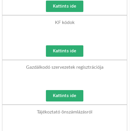
Kattints ide
KF kódok
Kattints ide
Gazdálkodó szervezetek regisztrációja
Kattints ide
Tájékoztató önszámlázásról