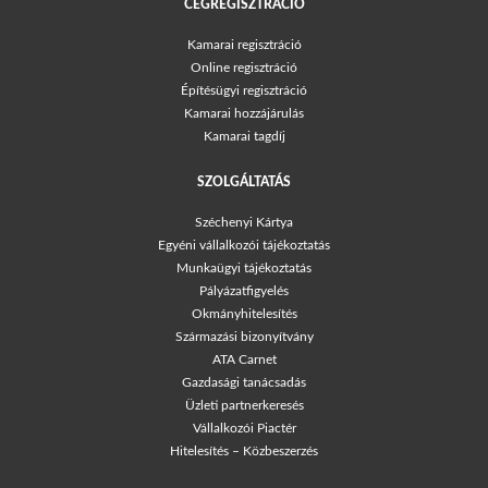
CÉGREGISZTRÁCIÓ
Kamarai regisztráció
Online regisztráció
Építésügyi regisztráció
Kamarai hozzájárulás
Kamarai tagdíj
SZOLGÁLTATÁS
Széchenyi Kártya
Egyéni vállalkozói tájékoztatás
Munkaügyi tájékoztatás
Pályázatfigyelés
Okmányhitelesítés
Származási bizonyítvány
ATA Carnet
Gazdasági tanácsadás
Üzleti partnerkeresés
Vállalkozói Piactér
Hitelesítés – Közbeszerzés