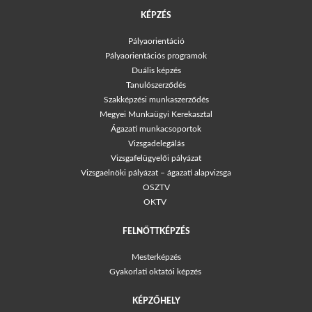
KÉPZÉS
Pályaorientáció
Pályaorientációs programok
Duális képzés
Tanulószerződés
Szakképzési munkaszerződés
Megyei Munkaügyi Kerekasztal
Ágazati munkacsoportok
Vizsgadelegálás
Vizsgafelügyelői pályázat
Vizsgaelnöki pályázat – ágazati alapvizsga
OSZTV
OKTV
FELNŐTTKÉPZÉS
Mesterképzés
Gyakorlati oktatói képzés
KÉPZŐHELY