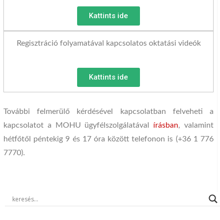
Kattints ide
Regisztráció folyamatával kapcsolatos oktatási videók
Kattints ide
További felmerülő kérdésével kapcsolatban felveheti a
kapcsolatot a MOHU ügyfélszolgálatával
írásban
, valamint
hétfőtől péntekig 9 és 17 óra között telefonon is (+36 1 776
7770).