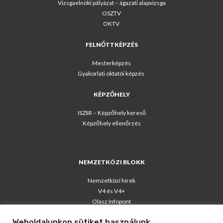
Vizsgaelnöki pályázat – ágazati alapvizsga
OSZTV
OKTV
FELNŐTTKÉPZÉS
Mesterképzés
Gyakorlati oktatói képzés
KÉPZŐHELY
ISZIIR – Képzőhely kereső
Képzőhely ellenőrzés
NEMZETKÖZI BLOKK
Nemzetközi hírek
V4 és V4+
Olasz Infopont
Weboldalunkon sütiket használunk
TÁJÉKOZTATÓK