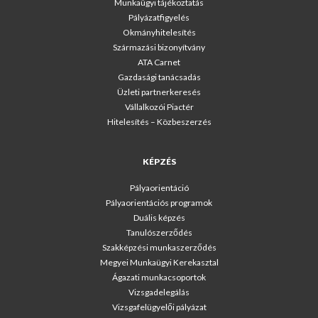
Munkaügyi tájékoztatás
Pályázatfigyelés
Okmányhitelesítés
Származási bizonyítvány
ATA Carnet
Gazdasági tanácsadás
Üzleti partnerkeresés
Vállalkozói Piactér
Hitelesítés – Közbeszerzés
KÉPZÉS
Pályaorientáció
Pályaorientációs programok
Duális képzés
Tanulószerződés
Szakképzési munkaszerződés
Megyei Munkaügyi Kerekasztal
Ágazati munkacsoportok
Vizsgadelegálás
Vizsgafelügyelői pályázat