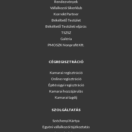
Rendezvények
Vállalkozói Sikerklub
Korrekt Partner
Békéltető Testület
Békéltető Testületi eljárás
TSZSZ
Galéria
PMOSZK Nonprofit Kft.
CÉGREGISZTRÁCIÓ
Kamarai regisztráció
Online regisztráció
Építésügyi regisztráció
Kamarai hozzájárulás
Kamarai tagdíj
SZOLGÁLTATÁS
Széchenyi Kártya
Egyéni vállalkozói tájékoztatás