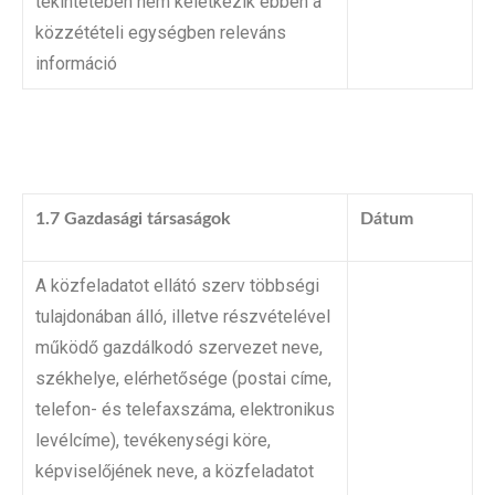
tekintetében nem keletkezik ebben a
közzétételi egységben releváns
információ
1.7 Gazdasági társaságok
Dátum
A közfeladatot ellátó szerv többségi
tulajdonában álló, illetve részvételével
működő gazdálkodó szervezet neve,
székhelye, elérhetősége (postai címe,
telefon- és telefaxszáma, elektronikus
levélcíme), tevékenységi köre,
képviselőjének neve, a közfeladatot