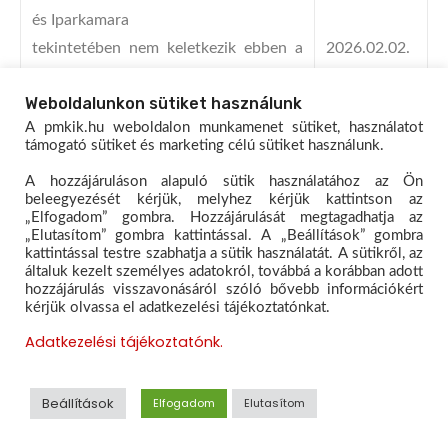
és Iparkamara
tekintetében nem keletkezik ebben a
2026.02.02.
közzétételi egységben releváns
Weboldalunkon sütiket használunk
információ.
A pmkik.hu weboldalon munkamenet sütiket, használatot
támogató sütiket és marketing célú sütiket használunk.
A hozzájáruláson alapuló sütik használatához az Ön
beleegyezését kérjük, melyhez kérjük kattintson az
„Elfogadom” gombra. Hozzájárulását megtagadhatja az
„Elutasítom” gombra kattintással. A „Beállítások” gombra
kattintással testre szabhatja a sütik használatát. A sütikről, az
2.17 Közérdekű adatok felhasználási
általuk kezelt személyes adatokról, továbbá a korábban adott
Dátum
feltételei
hozzájárulás visszavonásáról szóló bővebb információkért
kérjük olvassa el adatkezelési tájékoztatónkat.
Adatkezelési tájékoztatónk.
A Pest Vármegyei és Érdi Kereskedelmi
és Iparkamara
Beállítások
Elfogadom
Elutasítom
tekintetében nem keletkezik ebben a
2026.02.02.
közzétételi egységben releváns