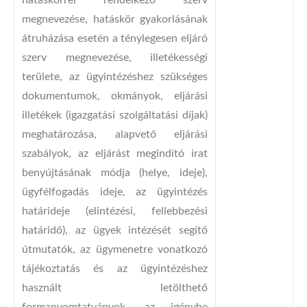
hatáskörrel rendelkező szerv
megnevezése, hatáskör gyakorlásának
átruházása esetén a ténylegesen eljáró
szerv megnevezése, illetékességi
területe, az ügyintézéshez szükséges
dokumentumok, okmányok, eljárási
illetékek (igazgatási szolgáltatási díjak)
meghatározása, alapvető eljárási
szabályok, az eljárást megindító irat
benyújtásának módja (helye, ideje),
ügyfélfogadás ideje, az ügyintézés
határideje (elintézési, fellebbezési
határidő), az ügyek intézését segítő
útmutatók, az ügymenetre vonatkozó
tájékoztatás és az ügyintézéshez
használt letölthető