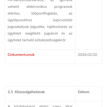
formanyomtatványok, az igénybe
vehető elektronikus programok
elérése, időpontfoglalás, az
ügytípusokhoz kapcsolódó
jogszabályok jegyzéke, tájékoztatás az
ügyfelet megillető jogokról és az
ügyfelet terhelő kötelezettségekről
Dokumentumok
2026.02.02.
2.5 Közszolgáltatások
Dátum
A közfeladatot ellátó szerv által