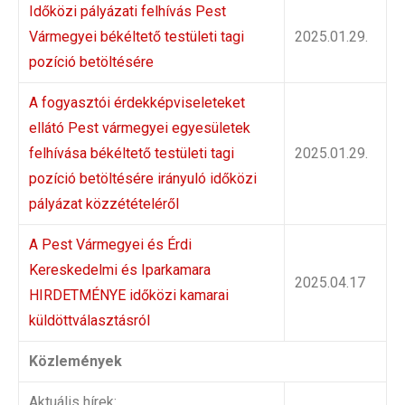
Időközi pályázati felhívás Pest
Vármegyei békéltető testületi tagi
2025.01.29.
pozíció betöltésére
A fogyasztói érdekképviseleteket
ellátó Pest vármegyei egyesületek
felhívása békéltető testületi tagi
2025.01.29.
pozíció betöltésére irányuló időközi
pályázat közzétételéről
A Pest Vármegyei és Érdi
Kereskedelmi és Iparkamara
2025.04.17
HIRDETMÉNYE időközi kamarai
küldöttválasztásról
Közlemények
Aktuális hírek: