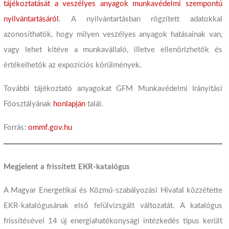
tájékoztatását a veszélyes anyagok munkavédelmi szempontú
nyilvántartásáról
. A nyilvántartásban rögzített adatokkal
azonosíthatók, hogy milyen veszélyes anyagok hatásainak van,
vagy lehet kitéve a munkavállaló, illetve ellenőrizhetők és
értékelhetők az expozíciós körülmények.
További tájékoztató anyagokat GFM Munkavédelmi Irányítási
Főosztályának
honlapján
talál.
Forrás:
ommf.gov.hu
Megjelent a frissített EKR-katalógus
A Magyar Energetikai és Közmű-szabályozási Hivatal közzétette
EKR-katalógusának első felülvizsgált változatát. A katalógus
frissítésével 14 új energiahatékonysági intézkedés típus került