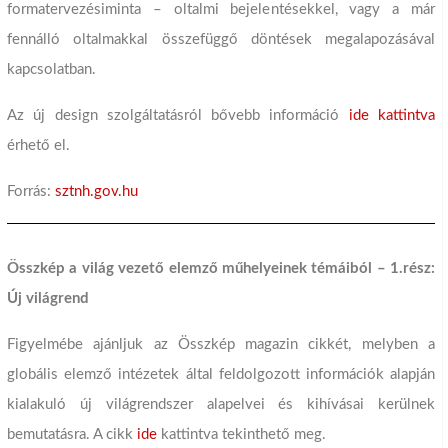
formatervezésiminta – oltalmi bejelentésekkel, vagy a már
fennálló oltalmakkal összefüggő döntések megalapozásával
kapcsolatban.
Az új design szolgáltatásról bővebb információ
ide kattintva
érhető el.
Forrás:
sztnh.gov.hu
Összkép a világ vezető elemző műhelyeinek témáiból – 1.rész:
Új világrend
Figyelmébe ajánljuk az Összkép magazin cikkét, melyben a
globális elemző intézetek által feldolgozott információk alapján
kialakuló új világrendszer alapelvei és kihívásai kerülnek
bemutatásra. A cikk
ide
kattintva tekinthető meg.