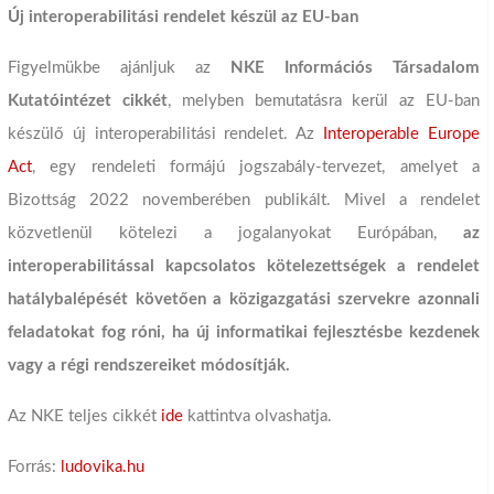
Új interoperabilitási rendelet készül az EU-ban
Figyelmükbe ajánljuk az
NKE Információs Társadalom
Kutatóintézet cikkét
, melyben bemutatásra kerül az EU-ban
készülő új interoperabilitási rendelet. Az
Interoperable Europe
Act
, egy rendeleti formájú jogszabály-tervezet, amelyet a
Bizottság 2022 novemberében publikált. Mivel a rendelet
közvetlenül kötelezi a jogalanyokat Európában,
az
interoperabilitással kapcsolatos kötelezettségek a rendelet
hatálybalépését követően a közigazgatási szervekre azonnali
feladatokat fog róni, ha új informatikai fejlesztésbe kezdenek
vagy a régi rendszereiket módosítják.
Az NKE teljes cikkét
ide
kattintva olvashatja.
Forrás:
ludovika.hu