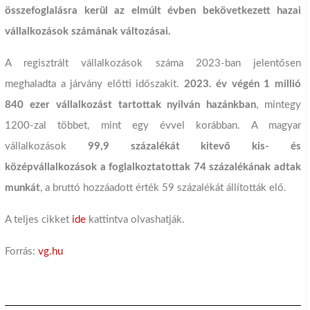
összefoglalásra kerül
az elmúlt évben bekövetkezett hazai
vállalkozások számának változásai.
A regisztrált vállalkozások száma 2023-ban jelentősen
meghaladta a járvány előtti időszakit.
2023. év végén 1 millió
840 ezer vállalkozást tartottak nyilván hazánkban
, mintegy
1200-zal többet, mint egy évvel korábban. A magyar
vállalkozások
99,9 százalékát kitevő kis- és
középvállalkozások a foglalkoztatottak 74 százalékának adtak
munkát
, a bruttó hozzáadott érték 59 százalékát állították elő.
A teljes cikket
ide
kattintva olvashatják.
Forrás:
vg.hu