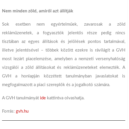
Nem minden zöld, amiről azt állítják
Sok esetben nem egyértelműek, zavarosak a zöld
reklámüzenetek, a fogyasztók jelentős része pedig nincs
tisztában az egyes állítások és jelölések pontos tartalmával,
illetve jelentésével – többek között ezekre is rávilágít a GVH
most lezárt piacelemzése, amelyben a nemzeti versenyhatóság
vizsgálói a zöld állításokat és reklámüzeneteket elemezték. A
GVH a honlapján közzétett tanulmányban javaslatokat is
megfogalmazott a piaci szereplők és a jogalkotó számára.
A GVH tanulmányát
ide
kattintva olvashatja.
Forrás:
gvh.hu