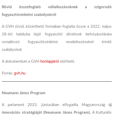
Rövid összefoglaló vállalkozásoknak a szigorodó
fogyasztóvédelmi szabályokról
A GVH rövid, közérthető formában foglalta össze a 2022. május
28-tól hatályba lépő fogyasztói döntések befolyásolására
vonatkozó fogyasztóvédelmi rendelkezéseket érintő
szabályokat.
A dokumentum a GVH
honlapjáról
elérhető.
Forrás:
gvh.hu
Neumann János Program
A parlament 2023. júniusában elfogadta Magyarország
új
innovációs stratégiáját (Neumann János Program).
A Kulturális