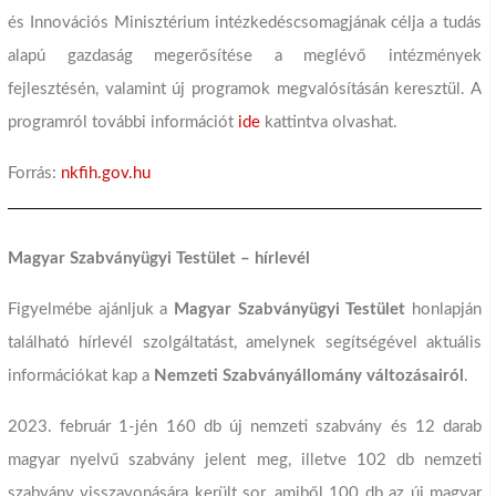
és Innovációs Minisztérium intézkedéscsomagjának célja a tudás
alapú gazdaság megerősítése a meglévő intézmények
fejlesztésén, valamint új programok megvalósításán keresztül. A
programról további információt
ide
kattintva olvashat.
Forrás:
nkfih.gov.hu
Magyar Szabványügyi Testület – hírlevél
Figyelmébe ajánljuk a
Magyar Szabványügyi Testület
honlapján
található hírlevél szolgáltatást, amelynek segítségével aktuális
információkat kap a
Nemzeti Szabványállomány változásairól
.
2023. február 1-jén 160 db új nemzeti szabvány és 12 darab
magyar nyelvű szabvány jelent meg, illetve 102 db nemzeti
szabvány visszavonására került sor, amiből 100 db az új magyar