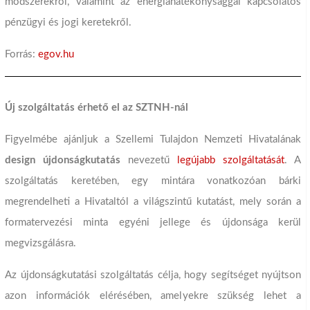
módszerekről, valamint az energiahatékonysággal kapcsolatos
pénzügyi és jogi keretekről.
Forrás:
egov.hu
Új szolgáltatás érhető el az SZTNH-nál
Figyelmébe ajánljuk a Szellemi Tulajdon Nemzeti Hivatalának
design újdonságkutatás
nevezetű
legújabb szolgáltatását
. A
szolgáltatás keretében, egy mintára vonatkozóan bárki
megrendelheti a Hivataltól a világszintű kutatást, mely során a
formatervezési minta egyéni jellege és újdonsága kerül
megvizsgálásra.
Az újdonságkutatási szolgáltatás célja, hogy segítséget nyújtson
azon információk elérésében, amelyekre szükség lehet a