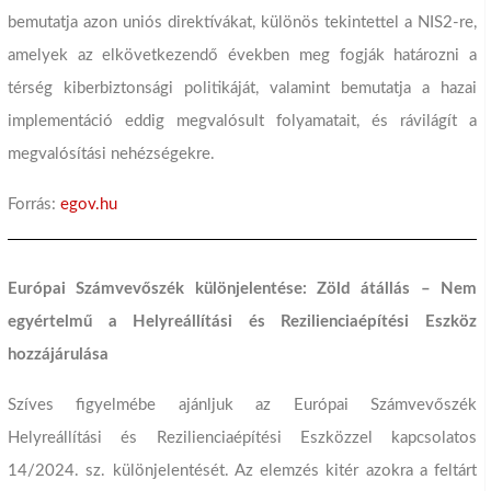
bemutatja azon uniós direktívákat, különös tekintettel a NIS2-re,
amelyek az elkövetkezendő években meg fogják határozni a
térség kiberbiztonsági politikáját, valamint bemutatja a hazai
implementáció eddig megvalósult folyamatait, és rávilágít a
megvalósítási nehézségekre.
Forrás:
egov.hu
Európai Számvevőszék különjelentése: Zöld átállás – Nem
egyértelmű a Helyreállítási és Rezilienciaépítési Eszköz
hozzájárulása
Szíves figyelmébe ajánljuk az Európai Számvevőszék
Helyreállítási és Rezilienciaépítési Eszközzel kapcsolatos
14/2024. sz. különjelentését. Az elemzés kitér azokra a feltárt