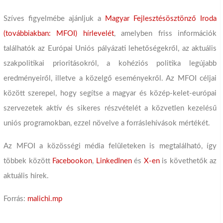
Szíves figyelmébe ajánljuk a
Magyar Fejlesztésösztönző Iroda
(továbbiakban: MFOI) hírlevelét
, amelyben friss információk
találhatók az Európai Uniós pályázati lehetőségekről, az aktuális
szakpolitikai prioritásokról, a kohéziós politika legújabb
eredményeiről, illetve a közelgő eseményekről. Az MFOI céljai
között szerepel, hogy segítse a magyar és közép-kelet-európai
szervezetek aktív és sikeres részvételét a közvetlen kezelésű
uniós programokban, ezzel növelve a forráslehívások mértékét.
Az MFOI a közösségi média felületeken is megtalálható, így
többek között
Facebookon
,
LinkedInen
és
X-en
is követhetők az
aktuális hírek.
Forrás:
malichi.mp