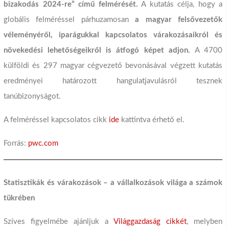
bizakodás 2024-re” című felmérését.
A kutatás célja, hogy a
globális felméréssel párhuzamosan
a magyar felsővezetők
véleményéről, iparágukkal kapcsolatos várakozásaikról és
növekedési lehetőségeikről is átfogó képet adjon.
A 4700
külföldi és 297 magyar cégvezető bevonásával végzett kutatás
eredményei határozott hangulatjavulásról tesznek
tanúbizonyságot.
A felméréssel kapcsolatos cikk
ide
kattintva érhető el.
Forrás:
pwc.com
Statisztikák és várakozások – a vállalkozások világa a számok
tükrében
Szíves figyelmébe ajánljuk a
Világgazdaság cikkét
, melyben