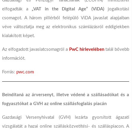
Gazdasági és Pénzügyi Tanácsának (ECOFIN) miniszterei
elfogadták a
„VAT in the Digital Age” (ViDA)
jogalkotási
csomagot. A három pillérből felépülő ViDA javaslat alapjaiban
véve változtatja meg az elektronikus számlázásról eddigiekben
kialakított képet.
Az elfogadott javaslatcsomagról a
PwC hírlevelében
talál bővebb
információt.
Forrás:
pwc.com
Beindítaná az árversenyt, illetve védené a szállásadókat és a
fogyasztókat a GVH az online szállásfoglalás piacán
Gazdasági Versenyhivatal (GVH) lezárta gyorsított ágazati
vizsgálatát a hazai online szállásközvetítési- és szálláspiacon. A