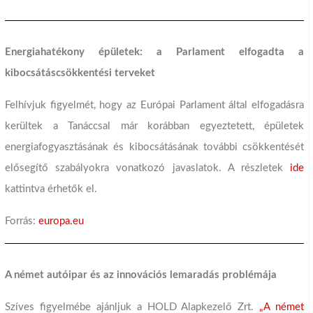
Energiahatékony épületek: a Parlament elfogadta a
kibocsátáscsökkentési terveket
Felhívjuk figyelmét, hogy az Európai Parlament által elfogadásra
kerültek a Tanáccsal már korábban egyeztetett, épületek
energiafogyasztásának és kibocsátásának további csökkentését
elősegítő szabályokra vonatkozó javaslatok. A részletek
ide
kattintva érhetők el.
Forrás:
europa.eu
A német autóipar és az innovációs lemaradás problémája
Szíves figyelmébe ajánljuk a HOLD Alapkezelő Zrt.
„A német