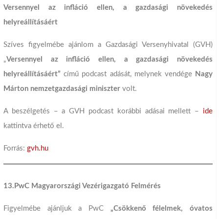
Versennyel az infláció ellen, a gazdasági növekedés
helyreállításáért
Szíves figyelmébe ajánlom a Gazdasági Versenyhivatal (GVH)
„
Versennyel az infláció ellen, a gazdasági növekedés
helyreállításáért”
című podcast adását, melynek vendége
Nagy
Márton nemzetgazdasági miniszter
volt.
A beszélgetés – a GVH podcast korábbi adásai mellett –
ide
kattintva érhető el.
Forrás:
gvh.hu
13.PwC Magyarországi Vezérigazgató Felmérés
Figyelmébe ajánljuk a PwC
„Csökkenő félelmek, óvatos