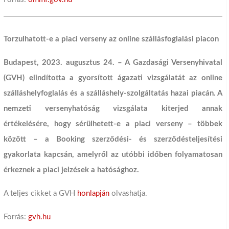
Torzulhatott-e a piaci verseny az online szállásfoglalási piacon
Budapest, 2023.
augusztus 24. – A Gazdasági Versenyhivatal
(GVH) elindította a gyorsított ágazati vizsgálatát az online
szálláshelyfoglalás és a szálláshely-szolgáltatás hazai piacán. A
nemzeti versenyhatóság vizsgálata kiterjed annak
értékelésére, hogy sérülhetett-e a piaci verseny – többek
között – a Booking szerződési- és szerződésteljesítési
gyakorlata kapcsán, amelyről az utóbbi időben folyamatosan
érkeznek a piaci jelzések a hatósághoz.
A teljes cikket a GVH
honlapján
olvashatja.
Forrás:
gvh.hu