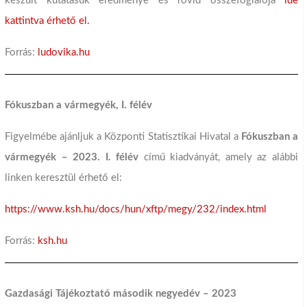
készült kutatásuk eredménye és rövid összefoglalója
ide
kattintva érhető el.
Forrás:
ludovika.hu
Fókuszban a vármegyék, I. félév
Figyelmébe ajánljuk a Központi Statisztikai Hivatal a
Fókuszban a
vármegyék – 2023. I. félév
című kiadványát, amely az alábbi
linken keresztül érhető el:
https://www.ksh.hu/docs/hun/xftp/megy/232/index.html
Forrás:
ksh.hu
Gazdasági Tájékoztató második negyedév – 2023