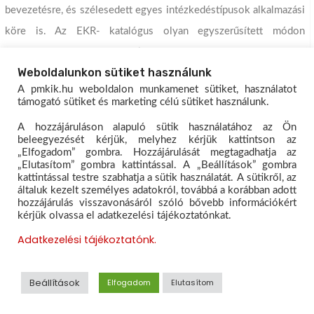
bevezetésre, és szélesedett egyes intézkedéstípusok alkalmazási
köre is. Az EKR- katalógus olyan egyszerűsített módon
elszámolható intézkedés-típusokat sorol fel, amelyekkel
Weboldalunkon sütiket használunk
végsőenergia-megtakarítás érhető el.
A pmkik.hu weboldalon munkamenet sütiket, használatot
támogató sütiket és marketing célú sütiket használunk.
A frissített EKR-katalógus a hivatal energiahatékonysági
weboldalán
az
EKR sztenderd intézkedési jegyzék
menüpontban
A hozzájáruláson alapuló sütik használatához az Ön
beleegyezését kérjük, melyhez kérjük kattintson az
található. Továbbá elérhető vált az EKR elszámolás- módszertani
„Elfogadom” gombra. Hozzájárulását megtagadhatja az
„Elutasítom” gombra kattintással. A „Beállítások” gombra
segédlet és EKR elszámoló tábla is az
EKR elszámolás –
kattintással testre szabhatja a sütik használatát. A sütikről, az
módszertani segédlet és számoló tábla
menüpontban.
általuk kezelt személyes adatokról, továbbá a korábban adott
hozzájárulás visszavonásáról szóló bővebb információkért
kérjük olvassa el adatkezelési tájékoztatónkat.
Forrás:
mnnsz.hu
Adatkezelési tájékoztatónk.
Változás kishaszongépjárműves árufuvarozók
Beállítások
Elfogadom
Elutasítom
engedélykötelezettségét illetően!