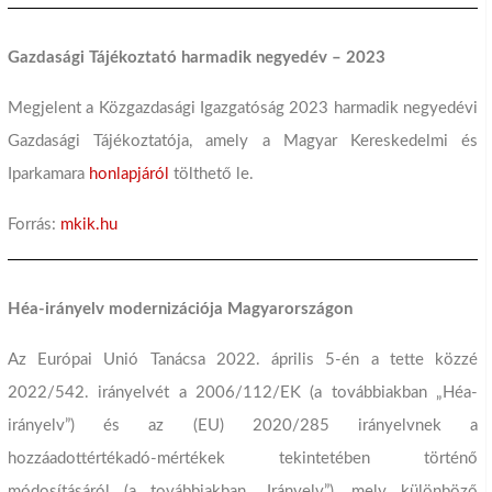
Gazdasági Tájékoztató harmadik negyedév – 2023
Megjelent a Közgazdasági Igazgatóság 2023 harmadik negyedévi
Gazdasági Tájékoztatója, amely a Magyar Kereskedelmi és
Iparkamara
honlapjáról
tölthető le.
Forrás:
mkik.hu
Héa-irányelv modernizációja Magyarországon
Az Európai Unió Tanácsa 2022. április 5-én a tette közzé
2022/542. irányelvét a 2006/112/EK (a továbbiakban „Héa-
irányelv”) és az (EU) 2020/285 irányelvnek a
hozzáadottértékadó-mértékek tekintetében történő
módosításáról (a továbbiakban „Irányelv”), mely különböző