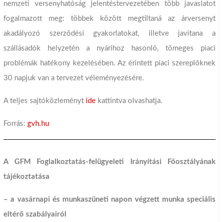
nemzeti versenyhatóság jelentéstervezetében több javaslatot
fogalmazott meg: többek között megtiltaná az árversenyt
akadályozó szerződési gyakorlatokat, illetve javítana a
szállásadók helyzetén a nyárihoz hasonló, tömeges piaci
problémák hatékony kezelésében. Az érintett piaci szereplőknek
30 napjuk van a tervezet véleményezésére.
A teljes sajtóközleményt
ide
kattintva olvashatja.
Forrás:
gvh.hu
A GFM Foglalkoztatás-felügyeleti Irányítási Főosztályának
tájékoztatása
– a vasárnapi és munkaszüneti napon végzett munka speciális
eltérő szabályairól