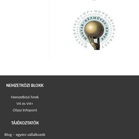
NEMZETKÖZI BLOKK
Nemzetközi hírek
V4 és V4+
Olasz Infopont
TÁJÉKOZTATÓK
Blog – egyéni vállalkozók