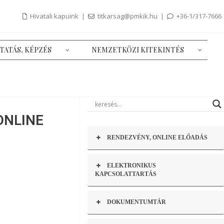
Hivatali kapuink
|
titkarsag@pmkik.hu
|
+36-1/317-7666
TATÁS, KÉPZÉS
NEMZETKÖZI KITEKINTÉS
ONLINE
RENDEZVÉNY, ONLINE ELŐADÁS
ELEKTRONIKUS
KAPCSOLATTARTÁS
DOKUMENTUMTÁR