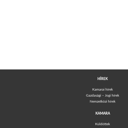
HÍREK
Kamarai hírek
Gazdasági – Jogi hírek
Nemzetközi hírek
KAMARA
Küldöttek