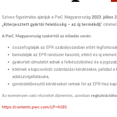
Szíves figyelmébe ajánljuk a PwC Magyarország
2023. július
„Kiterjesztett gyártói felelősség – az új termékdíj
” címmel
A PwC Magyarország szakértői az előadás során:
összefoglalják az EPR szabályozásban előírt legfontosa
bemutatják az EPR rendszer hasonló, eltérő és új eleme
gyakorlati útmutatót adnak a felkészüléshez és a jogsza
kitérnek a kapcsolódó számlázási kérdésekre, például a 
adatszolgáltatására,
gondolatébresztő kérdéseket vetnek fel az EPR-hez kap
Az eseményen való részvétel díjmentes, azonban
regisztrációho
https://contents.pwc.com/LP=4185