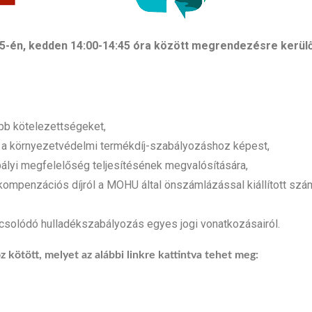
 25-én, kedden 14:00-14:45 óra között megrendezésre kerülő
.
bb kötelezettségeket,
it a környezetvédelmi termékdíj-szabályozáshoz képest,
bályi megfelelőség teljesítésének megvalósítására,
kompenzációs díjról a MOHU által önszámlázással kiállított sz
csolódó hulladékszabályozás egyes jogi vonatkozásairól.
z kötött, melyet az alábbi linkre kattintva tehet meg: