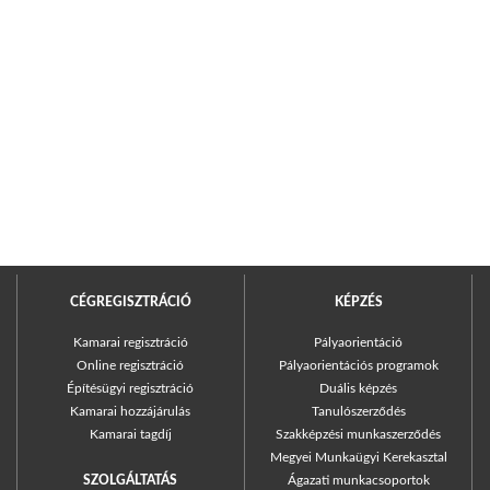
CÉGREGISZTRÁCIÓ
KÉPZÉS
Kamarai regisztráció
Pályaorientáció
Online regisztráció
Pályaorientációs programok
Építésügyi regisztráció
Duális képzés
Kamarai hozzájárulás
Tanulószerződés
Kamarai tagdíj
Szakképzési munkaszerződés
Megyei Munkaügyi Kerekasztal
SZOLGÁLTATÁS
Ágazati munkacsoportok