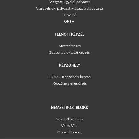
Vizsgafelügyelői pályázat
Vizsgaelnöki pályázat – ágazati alapvizsga
OSZTV
OKTV
FELNŐTTKÉPZÉS
Mesterképzés
Gyakorlati oktatói képzés
KÉPZŐHELY
ISZIIR – Képzőhely kereső
Képzőhely ellenőrzés
NEMZETKÖZI BLOKK
Nemzetközi hírek
V4 és V4+
Olasz Infopont