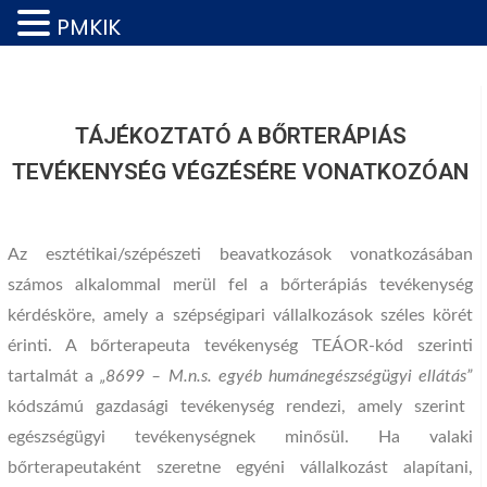
PMKIK
TÁJÉKOZTATÓ A BŐRTERÁPIÁS
TEVÉKENYSÉG VÉGZÉSÉRE VONATKOZÓAN
Az esztétikai/szépészeti beavatkozások vonatkozásában
számos alkalommal merül fel a bőrterápiás tevékenység
kérdésköre, amely a szépségipari vállalkozások széles körét
érinti. A bőrterapeuta tevékenység TEÁOR-kód szerinti
tartalmát a
„8699 – M.n.s. egyéb humánegészségügyi ellátás”
kódszámú gazdasági tevékenység rendezi, amely szerint
egészségügyi tevékenységnek minősül. Ha valaki
bőrterapeutaként szeretne egyéni vállalkozást alapítani,