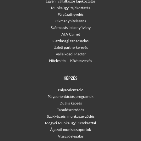
Egyéni vállalkozói tájékoztatás
Munkaügyi tájékoztatás
Pályázatfigyelés
Okmányhitelesítés
Származási bizonyítvány
ATA Carnet
Gazdasági tanácsadás
Üzleti partnerkeresés
Vállalkozói Piactér
Hitelesítés – Közbeszerzés
KÉPZÉS
Pályaorientáció
Pályaorientációs programok
Duális képzés
Tanulószerződés
Szakképzési munkaszerződés
Megyei Munkaügyi Kerekasztal
Ágazati munkacsoportok
Vizsgadelegálás