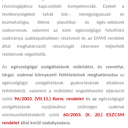
részvizsgájához kapcsolódó kompetenciák. Ezeket a
tevékenységeket tehát bőr-, nemigyógyászat- és
kozmetológia, illetve plasztikai- és égés-sebészet
szakorvosok, valamint az ezen egészségügyi felsőfokú
szakirányú szakképzésekben résztvevő és az EMMI rendelet
által meghatározott részvizsgát sikeresen teljesített
rezidensek végezhetik.
Az
egészségügyi szolgáltatások működési, és személyi,
tárgyi, szakmai környezeti feltételeinek meghatározása
az
egészségügyi szolgáltatások gyakorlásának általános
feltételeiről, valamint a működési engedélyezési eljárásról
szóló
96/2003. (VII.15.) Korm. rendelet
és az
egészségügyi
szolgáltatások nyújtásához szükséges szakmai
minimumfeltételekről szóló
60/2003. (X. 20.) ESZCSM
rendelet
által kerül szabályozásra.