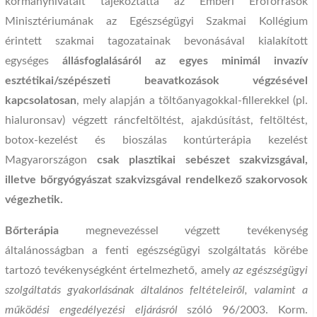
kormányhivatalt tájékoztatta az Emberi Erőforrások
Minisztériumának az Egészségügyi Szakmai Kollégium
érintett szakmai tagozatainak bevonásával kialakított
egységes
állásfoglalásáról az egyes minimál invazív
esztétikai/szépészeti beavatkozások végzésével
kapcsolatosan
, mely alapján a töltőanyagokkal-fillerekkel (pl.
hialuronsav) végzett ráncfeltöltést, ajakdúsítást, feltöltést,
botox-kezelést és bioszálas kontúrterápia kezelést
Magyarországon
csak plasztikai sebészet szakvizsgával,
illetve bőrgyógyászat szakvizsgával rendelkező szakorvosok
végezhetik.
Bőrterápia
megnevezéssel végzett tevékenység
általánosságban a fenti egészségügyi szolgáltatás körébe
tartozó tevékenységként értelmezhető, amely
az egészségügyi
szolgáltatás gyakorlásának általános feltételeiről, valamint a
működési engedélyezési eljárásról
szóló 96/2003. Korm.