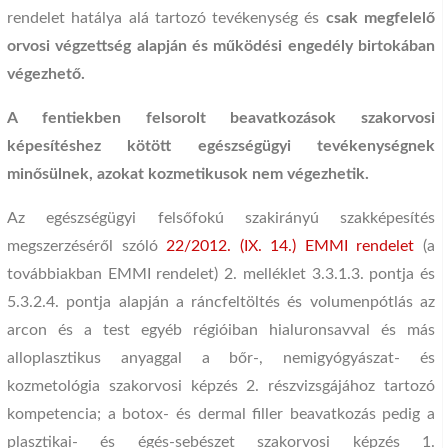
rendelet hatálya alá tartozó tevékenység és
csak megfelelő
orvosi végzettség alapján és működési engedély birtokában
végezhető.
A fentiekben felsorolt beavatkozások szakorvosi
képesítéshez kötött egészségügyi tevékenységnek
minősülnek, azokat kozmetikusok nem végezhetik.
Az egészségügyi felsőfokú szakirányú szakképesítés
megszerzéséről szóló
22/2012. (IX. 14.) EMMI rendelet
(a
továbbiakban EMMI rendelet) 2. melléklet 3.3.1.3. pontja és
5.3.2.4. pontja alapján a ráncfeltöltés és volumenpótlás az
arcon és a test egyéb régióiban hialuronsavval és más
alloplasztikus anyaggal a bőr-, nemigyógyászat- és
kozmetológia szakorvosi képzés 2. részvizsgájához tartozó
kompetencia; a botox- és dermal filler beavatkozás pedig a
plasztikai- és égés-sebészet szakorvosi képzés 1.