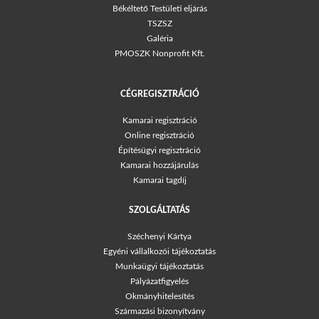
Békéltető Testületi eljárás
TSZSZ
Galéria
PMOSZK Nonprofit Kft.
CÉGREGISZTRÁCIÓ
Kamarai regisztráció
Online regisztráció
Építésügyi regisztráció
Kamarai hozzájárulás
Kamarai tagdíj
SZOLGÁLTATÁS
Széchenyi Kártya
Egyéni vállalkozói tájékoztatás
Munkaügyi tájékoztatás
Pályázatfigyelés
Okmányhitelesítés
Származási bizonyítvány