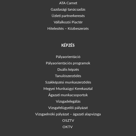
ATA Carnet
Gazdasági tanácsadás
Üzleti partnerkeresés
Vállalkozói Piactér
Hitelesítés – Közbeszerzés
KÉPZÉS
Pályaorientáció
Pályaorientációs programok
Duális képzés
Tanulószerződés
Szakképzési munkaszerződés
Megyei Munkaügyi Kerekasztal
Ágazati munkacsoportok
Vizsgadelegálás
Vizsgafelügyelői pályázat
Vizsgaelnöki pályázat – ágazati alapvizsga
OSZTV
OKTV