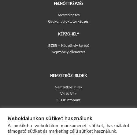
FELNŐTTKÉPZÉS
Mesterképzés
Gyakorlati oktatói képzés
KÉPZŐHELY
ISZIIR – Képzőhely kereső
Képzőhely ellenőrzés
NEMZETKÖZI BLOKK
Nemzetközi hírek
V4 és V4+
Olasz Infopont
TÁJÉKOZTATÓK
Weboldalunkon sütiket használunk
Blog – egyéni vállalkozók
A pmkik.hu weboldalon munkamenet sütiket, használatot
Társas Vállalkozói Kisokos
támogató sütiket és marketing célú sütiket használunk.