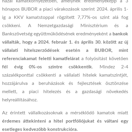
hazai kamatkörnyezetben, amelynek eredményeképp a 3
hónapos BUBOR a piaci várakozások szerint 2024. április 1-
ig a KKV kamatstoppal rögzített 7,77%-os szint alá fog
csökkeni. A Nemzetgazdasági Minisztérium és a
Bankszövetség együttműködésének eredményeként a
bankok
vállalták, hogy a 2024. február 1. és április 30. között az új
vállalati hitelszerződések esetén a BUBOR, mint
referenciakamat feletti kamatfelárat
a folyósítást követően
fél évig 0%-os szintre csökkentik
. Mindez 2-4
százalékponttal csökkenti a vállalati hitelek kamatszintjét,
hozzájárulva a beruházások és fejlesztések ösztönzése
mellett, a piaci hitelezés és a gazdasági növekedés
helyreállításához.
Az érintett vállalkozásoknak a mérséklődő kamatok miatt
érdemes áttekinteni a hitel portfóliójukat és váltani egy
esetleges kedvezőbb konstrukcióra.