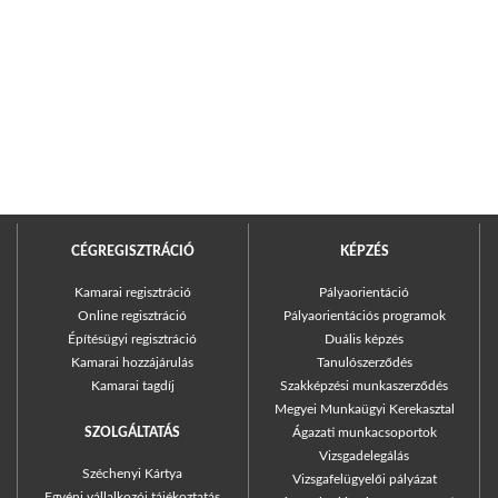
CÉGREGISZTRÁCIÓ
KÉPZÉS
Kamarai regisztráció
Pályaorientáció
Online regisztráció
Pályaorientációs programok
Építésügyi regisztráció
Duális képzés
Kamarai hozzájárulás
Tanulószerződés
Kamarai tagdíj
Szakképzési munkaszerződés
Megyei Munkaügyi Kerekasztal
SZOLGÁLTATÁS
Ágazati munkacsoportok
Vizsgadelegálás
Széchenyi Kártya
Vizsgafelügyelői pályázat
Egyéni vállalkozói tájékoztatás