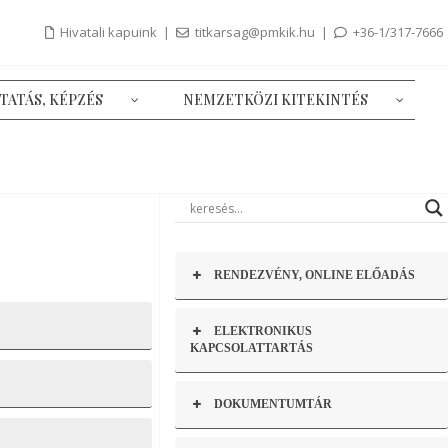
Hivatali kapuink |
titkarsag@pmkik.hu
|
+36-1/317-7666
TATÁS, KÉPZÉS
NEMZETKÖZI KITEKINTÉS
RENDEZVÉNY, ONLINE ELŐADÁS
ELEKTRONIKUS
KAPCSOLATTARTÁS
DOKUMENTUMTÁR