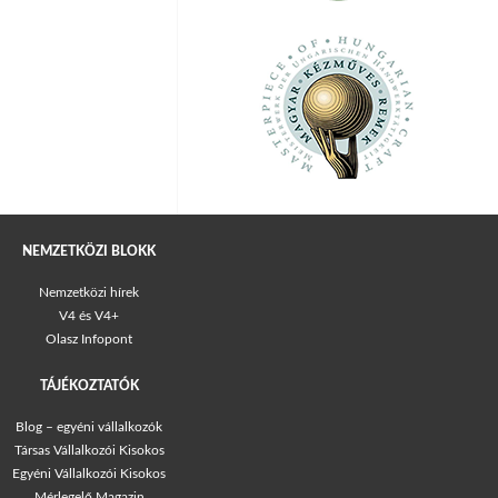
NEMZETKÖZI BLOKK
Nemzetközi hírek
V4 és V4+
Olasz Infopont
TÁJÉKOZTATÓK
Blog – egyéni vállalkozók
Társas Vállalkozói Kisokos
Egyéni Vállalkozói Kisokos
Mérlegelő Magazin