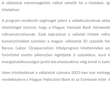
A vállalatok méretmegkötés nélkül vehetik fel a hiteleket, í
hitelekhez.
A program rendkívüli segítséget jelent a vállalkozásoknak abb
lehetőséget biztosít, hogy a Magyar Nemzeti Bank Növekedés
refinanszírozhassák. Ezek lejáratával a vállalati hitelek re
kamatszintekkel szemben a magyar vállalatok 20 százalék felet
Baross Gábor Újraiparosítási Hitelprogram hiteltermékei az
forinthitel esetén jellemzően legfeljebb 6 százalékos, euró 
energiahatékonyságot javító beruházásokhoz még ennél is kedv
Jelen intézkedéssel a vállalatok számára 2023-ban már mintegy 
rendelkezésre a Magyar Fejlesztési Bank és az Eximbank hitel-