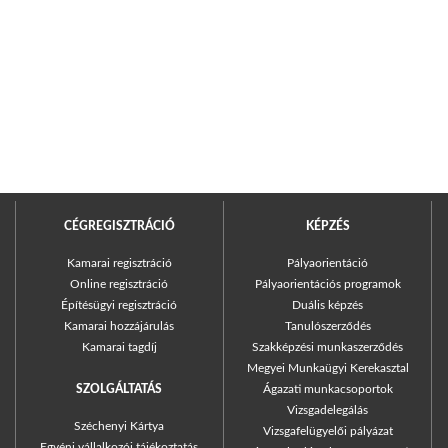
CÉGREGISZTRÁCIÓ
KÉPZÉS
Kamarai regisztráció
Pályaorientáció
Online regisztráció
Pályaorientációs programok
Építésügyi regisztráció
Duális képzés
Kamarai hozzájárulás
Tanulószerződés
Kamarai tagdíj
Szakképzési munkaszerződés
Megyei Munkaügyi Kerekasztal
SZOLGÁLTATÁS
Ágazati munkacsoportok
Vizsgadelegálás
Széchenyi Kártya
Vizsgafelügyelői pályázat
Egyéni vállalkozói tájékoztatás