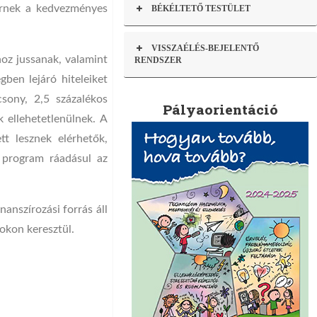
férnek a kedvezményes
BÉKÉLTETŐ TESTÜLET
VISSZAÉLÉS-BEJELENTŐ
hoz jussanak, valamint
RENDSZER
ben lejáró hiteleiket
csony, 2,5 százalékos
Pályaorientáció
k ellehetetlenülnek. A
t lesznek elérhetők,
A program ráadásul az
anszírozási forrás áll
okon keresztül.