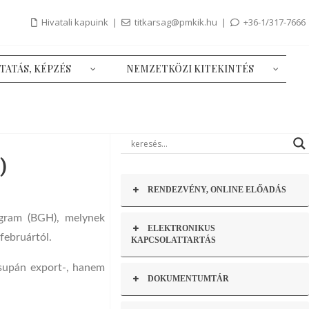
Hivatali kapuink
|
titkarsag@pmkik.hu
|
+36-1/317-7666
TATÁS, KÉPZÉS
NEMZETKÖZI KITEKINTÉS
)
RENDEZVÉNY, ONLINE ELŐADÁS
ogram (BGH), melynek
ELEKTRONIKUS
februártól.
KAPCSOLATTARTÁS
csupán export-, hanem
DOKUMENTUMTÁR