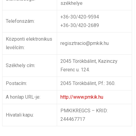
székhelye
+36-30/420-9594
Telefonszám:
+36-30/420-2689
Központi elektronikus
regisztracio@pmkik.hu
levélcím:
2045 Törökbálint, Kazinczy
Székhely cím:
Ferenc u. 124.
Postacím:
2045 Törökbálint, Pf.: 360.
A honlap URL-je:
http://www.pmkik.hu
PMKIKREGCS – KRID:
Hivatali kapu:
244467717