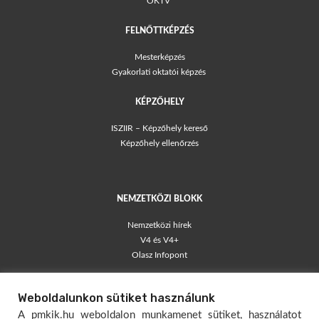
OKTV
FELNŐTTKÉPZÉS
Mesterképzés
Gyakorlati oktatói képzés
KÉPZŐHELY
ISZIIR – Képzőhely kereső
Képzőhely ellenőrzés
NEMZETKÖZI BLOKK
Nemzetközi hírek
V4 és V4+
Olasz Infopont
TÁJÉKOZTATÓK
Weboldalunkon sütiket használunk
Blog – egyéni vállalkozók
A pmkik.hu weboldalon munkamenet sütiket, használatot