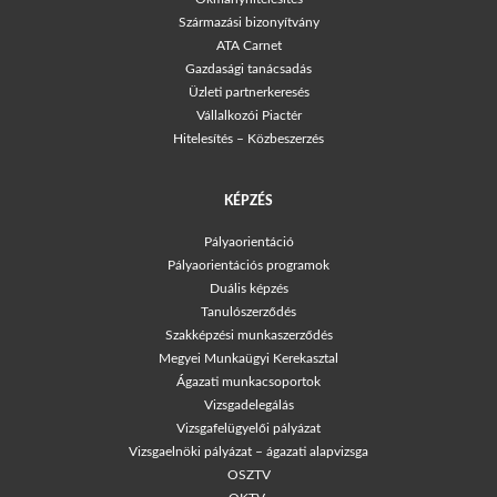
Származási bizonyítvány
ATA Carnet
Gazdasági tanácsadás
Üzleti partnerkeresés
Vállalkozói Piactér
Hitelesítés – Közbeszerzés
KÉPZÉS
Pályaorientáció
Pályaorientációs programok
Duális képzés
Tanulószerződés
Szakképzési munkaszerződés
Megyei Munkaügyi Kerekasztal
Ágazati munkacsoportok
Vizsgadelegálás
Vizsgafelügyelői pályázat
Vizsgaelnöki pályázat – ágazati alapvizsga
OSZTV