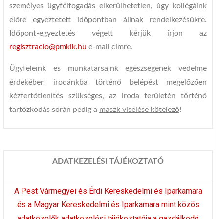
személyes ügyfélfogadás elkerülhetetlen, úgy kollégáink
előre egyeztetett időpontban állnak rendelkezésükre.
Időpont-egyeztetés végett kérjük írjon az
regisztracio@pmkik.hu
e-mail címre.
Ügyfeleink és munkatársaink egészségének védelme
érdekében irodánkba történő belépést megelőzően
kézfertőtlenítés szükséges, az iroda területén történő
tartózkodás során pedig a
maszk viselése kötelező
!
ADATKEZELÉSI TÁJÉKOZTATÓ
A Pest Vármegyei és Érdi Kereskedelmi és Iparkamara
és a Magyar Kereskedelmi és Iparkamara mint közös
adatkezelők adatkezelési tájékoztatója a gazdálkodó