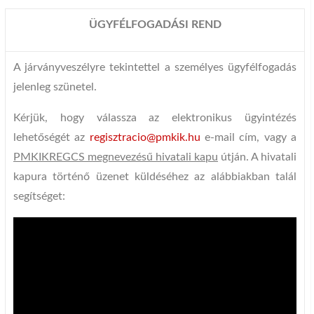
ÜGYFÉLFOGADÁSI REND
A járványveszélyre tekintettel a személyes ügyfélfogadás
jelenleg szünetel.
Kérjük, hogy válassza az elektronikus ügyintézés
lehetőségét az
regisztracio@pmkik.hu
e-mail cím, vagy a
PMKIKREGCS megnevezésű hivatali kapu
útján. A hivatali
kapura történő üzenet küldéséhez az alábbiakban talál
segítséget: