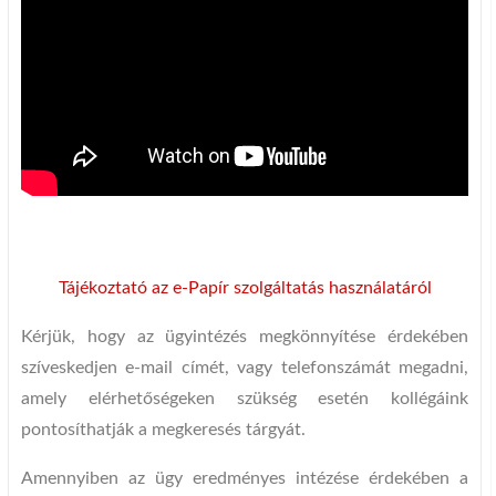
Tájékoztató az e-Papír szolgáltatás használatáról
Kérjük, hogy az ügyintézés megkönnyítése érdekében
szíveskedjen e-mail címét, vagy telefonszámát megadni,
amely elérhetőségeken szükség esetén kollégáink
pontosíthatják a megkeresés tárgyát.
Amennyiben az ügy eredményes intézése érdekében a