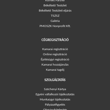
Korrekt Partner
Békéltető Testület
Békéltető Testületi eljárás
TSZSZ
Galéria
PMOSZK Nonprofit Kft.
CÉGREGISZTRÁCIÓ
Kamarai regisztráció
Online regisztráció
Építésügyi regisztráció
Kamarai hozzájárulás
Kamarai tagdíj
SZOLGÁLTATÁS
Széchenyi Kártya
Egyéni vállalkozói tájékoztatás
Munkaügyi tájékoztatás
Pályázatfigyelés
Okmányhitelesítés