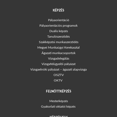
KÉPZÉS
Pályaorientáció
Pályaorientációs programok
Duális képzés
Tanulószerződés
Szakképzési munkaszerződés
Megyei Munkaügyi Kerekasztal
Ágazati munkacsoportok
Vizsgadelegálás
Vizsgafelügyelői pályázat
Vizsgaelnöki pályázat – ágazati alapvizsga
OSZTV
OKTV
FELNŐTTKÉPZÉS
Mesterképzés
Gyakorlati oktatói képzés