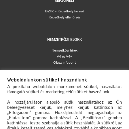
KÉPZŐHELY
ISZIIR – Képzőhely kereső
Képzőhely ellenőrzés
NEMZETKÖZI BLOKK
Nemzetközi hírek
V4 és V4+
Olasz Infopont
TÁJÉKOZTATÓK
Weboldalunkon sütiket használunk
Blog – egyéni vállalkozók
A pmkik.hu weboldalon munkamenet sütiket, használatot
Társas Vállalkozói Kisokos
támogató sütiket és marketing célú sütiket használunk.
Egyéni Vállalkozói Kisokos
A hozzájáruláson alapuló sütik használatához az Ön
Mérlegelő Magazin
beleegyezését kérjük, melyhez kérjük kattintson az
„Elfogadom” gombra. Hozzájárulását megtagadhatja az
KAPCSOLAT
„Elutasítom” gombra kattintással. A „Beállítások” gombra
kattintással testre szabhatja a sütik használatát. A sütikről, az
Dokumentumtár
általuk kezelt személyes adatokról, továbbá a korábban adott