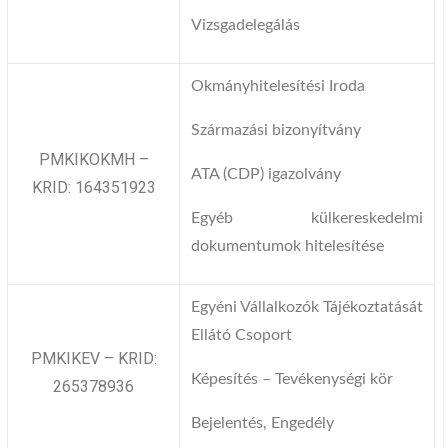
Vizsgadelegálás
Okmányhitelesítési Iroda
Származási bizonyítvány
PMKIKOKMH –
ATA (CDP) igazolvány
KRID: 164351923
Egyéb külkereskedelmi
dokumentumok hitelesítése
Egyéni Vállalkozók Tájékoztatását
Ellátó Csoport
PMKIKEV – KRID:
Képesítés – Tevékenységi kör
265378936
Bejelentés, Engedély