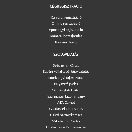
CÉGREGISZTRÁCIÓ
Kamarai regisztráció
Online regisztráció
Építésügyi regisztráció
Kamarai hozzájárulás
Kamarai tagdíj
SZOLGÁLTATÁS
Széchenyi Kártya
Egyéni vállalkozói tájékoztatás
Munkaügyi tájékoztatás
Pályázatfigyelés
Okmányhitelesítés
Származási bizonyítvány
ATA Carnet
Gazdasági tanácsadás
Üzleti partnerkeresés
Vállalkozói Piactér
Hitelesítés – Közbeszerzés