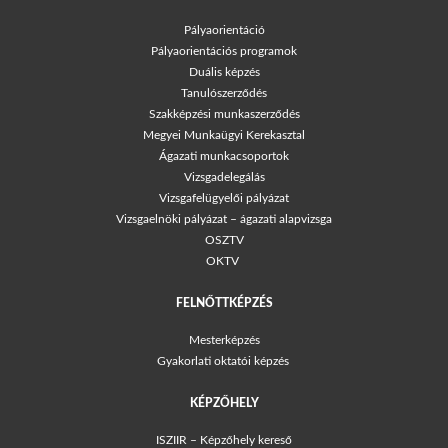
Pályaorientáció
Pályaorientációs programok
Duális képzés
Tanulószerződés
Szakképzési munkaszerződés
Megyei Munkaügyi Kerekasztal
Ágazati munkacsoportok
Vizsgadelegálás
Vizsgafelügyelői pályázat
Vizsgaelnöki pályázat – ágazati alapvizsga
OSZTV
OKTV
FELNŐTTKÉPZÉS
Mesterképzés
Gyakorlati oktatói képzés
KÉPZŐHELY
ISZIIR – Képzőhely kereső