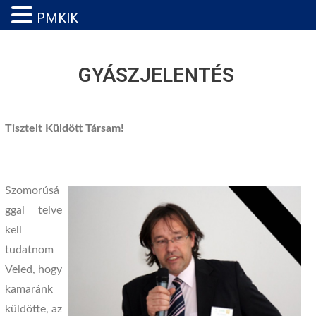
PMKIK
GYÁSZJELENTÉS
Tisztelt Küldött Társam!
Szomorúsá
ggal telve
kell
tudatnom
Veled, hogy
kamaránk
küldötte, az