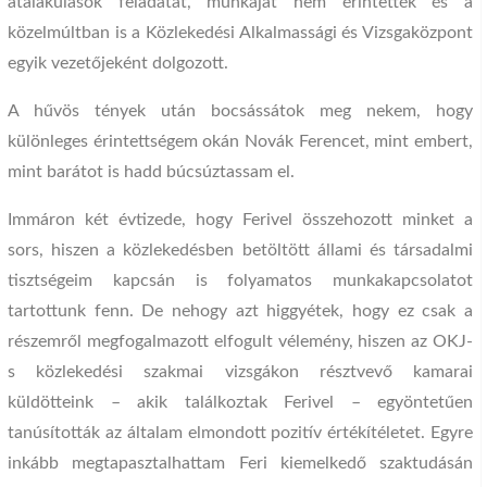
átalakulások feladatát, munkáját nem érintették és a
közelmúltban is a Közlekedési Alkalmassági és Vizsgaközpont
egyik vezetőjeként dolgozott.
A hűvös tények után bocsássátok meg nekem, hogy
különleges érintettségem okán Novák Ferencet, mint embert,
mint barátot is hadd búcsúztassam el.
Immáron két évtizede, hogy Ferivel összehozott minket a
sors, hiszen a közlekedésben betöltött állami és társadalmi
tisztségeim kapcsán is folyamatos munkakapcsolatot
tartottunk fenn. De nehogy azt higgyétek, hogy ez csak a
részemről megfogalmazott elfogult vélemény, hiszen az OKJ-
s közlekedési szakmai vizsgákon résztvevő kamarai
küldötteink – akik találkoztak Ferivel – egyöntetűen
tanúsították az általam elmondott pozitív értékítéletet. Egyre
inkább megtapasztalhattam Feri kiemelkedő szaktudásán