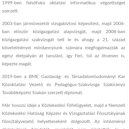
1999-ben felsőfokú oktatási informatikus végzettséget
szerzett.
2003-ban járművezetői vizsgabiztosi képesítést, majd 2006-
ban először közigazgatási alapvizsgát, majd 2008-ban
közigazgatási szakvizsgát tett le és ahogy a 21. század
követelményei mindannyiunk számára megfogalmazzák az
egész életpályán át tanulást, így Feri, túl az ötvenen is,
képezte magát.
2019-ben a BME Gazdaság- és Társadalomtudományi Kar
Közoktatási Vezető és Pedagógus-Szakvizsga Szakirányú
Továbbképzési Szakán szerzett diplomát.
Már hosszú ideje a Közlekedési Főfelügyelet, majd a Nemzeti
Közlekedési Hatóság Képzési és Vizsgáztatási Főosztályának
főosztályvezető helyetteseként dolgozott. Az intézményi