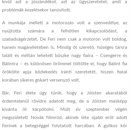
kívül azt a jószándékot, azt az ügyszeretetet, amit a
problémák kezelésekor tanúsított.
A munkája mellett a motorozás volt a szenvedélye, az
nyújtotta számára a felhőtlen kikapcsolódást, a
szabadságérzetet. De Feri nem csak a motoron volt boldog,
hanem magánéletében is. Mindig őt szerető, hűséges társra
talált és méltán lehetett büszke nagy fiaira – Csengerre és
Bálintra – és különösen örömmel töltötte el, hogy Bálint fia
örökölte apja közlekedés iránti szeretetét, hiszen fiatal
korában sikeres gokart versenyző volt.
Bár, Feri élete úgy tűnik, hogy a Jóisten akaratából
érdemtelenül rövidre adatott meg, de a Jóisten másképp
kívánta őt kárpótolni. Múlt év szeptember végén
megszületett Novák Nimród, akinek léte újabb erőt adott
Ferinek a betegséggel folytatott harcában. A gyilkos kór