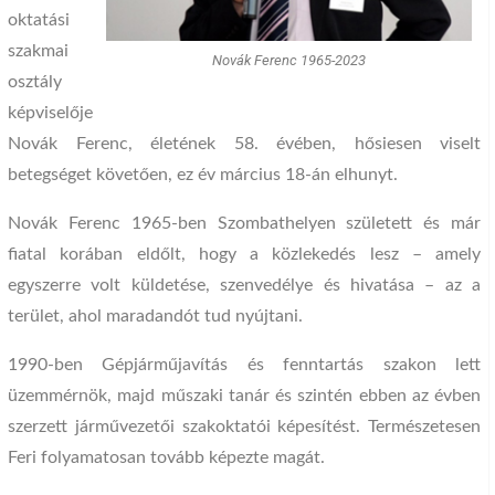
oktatási
szakmai
Novák Ferenc 1965-2023
osztály
képviselője
Novák Ferenc, életének 58. évében, hősiesen viselt
betegséget követően, ez év március 18-án elhunyt.
Novák Ferenc 1965-ben Szombathelyen született és már
fiatal korában eldőlt, hogy a közlekedés lesz – amely
egyszerre volt küldetése, szenvedélye és hivatása – az a
terület, ahol maradandót tud nyújtani.
1990-ben Gépjárműjavítás és fenntartás szakon lett
üzemmérnök, majd műszaki tanár és szintén ebben az évben
szerzett járművezetői szakoktatói képesítést. Természetesen
Feri folyamatosan tovább képezte magát.