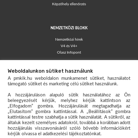
Képzőhely ellenőrzés
NEMZETKÖZI BLOKK
Nemzetközi hírek
V4 és V4+
Olasz Infopont
TÁJÉKOZTATÓK
Weboldalunkon sütiket használunk
Blog – egyéni vállalkozók
A pmkik.hu weboldalon munkamenet sütiket, használatot
Társas Vállalkozói Kisokos
támogató sütiket és marketing célú sütiket használunk.
Egyéni Vállalkozói Kisokos
A hozzájáruláson alapuló sütik használatához az Ön
Mérlegelő Magazin
beleegyezését kérjük, melyhez kérjük kattintson az
„Elfogadom” gombra. Hozzájárulását megtagadhatja az
KAPCSOLAT
„Elutasítom” gombra kattintással. A „Beállítások” gombra
kattintással testre szabhatja a sütik használatát. A sütikről, az
Dokumentumtár
általuk kezelt személyes adatokról, továbbá a korábban adott
Hivatali kapu
hozzájárulás visszavonásáról szóló bővebb információkért
kérjük olvassa el adatkezelési tájékoztatónkat.
Oktatóanyagok – E-papír