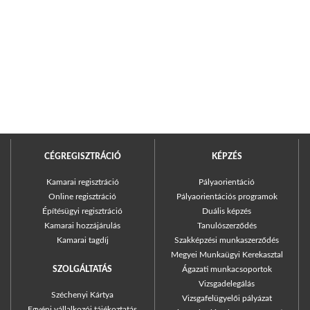
CÉGREGISZTRÁCIÓ
KÉPZÉS
Kamarai regisztráció
Pályaorientáció
Online regisztráció
Pályaorientációs programok
Építésügyi regisztráció
Duális képzés
Kamarai hozzájárulás
Tanulószerződés
Kamarai tagdíj
Szakképzési munkaszerződés
Megyei Munkaügyi Kerekasztal
SZOLGÁLTATÁS
Ágazati munkacsoportok
Vizsgadelegálás
Széchenyi Kártya
Vizsgafelügyelői pályázat
Egyéni vállalkozói tájékoztatás