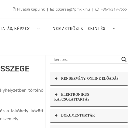
Hivatali kapuink
|
titkarsag@pmkik.hu
|
+36-1/317-7666
TATÁS, KÉPZÉS
NEMZETKÖZI KITEKINTÉS
ÖSSZEGE
RENDEZVÉNY, ONLINE ELŐADÁS
élyhelyzetben történő
ELEKTRONIKUS
KAPCSOLATTARTÁS
és a lakóhely között
DOKUMENTUMTÁR
nszemély.