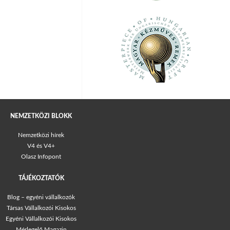
NEMZETKÖZI BLOKK
Nemzetközi hírek
V4 és V4+
Olasz Infopont
TÁJÉKOZTATÓK
Blog – egyéni vállalkozók
Társas Vállalkozói Kisokos
Egyéni Vállalkozói Kisokos
Mérlegelő Magazin