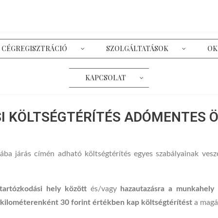
CÉGREGISZTRÁCIÓ
SZOLGÁLTATÁSOK
OK
KAPCSOLAT
I KÖLTSÉGTÉRÍTÉS ADÓMENTES 
ba járás címén adható költségtérítés egyes szabályainak vesz
artózkodási hely között
és/vagy
hazautazásra a munkahely 
kilométerenként 30 forint értékben kap költségtérítést
a magá