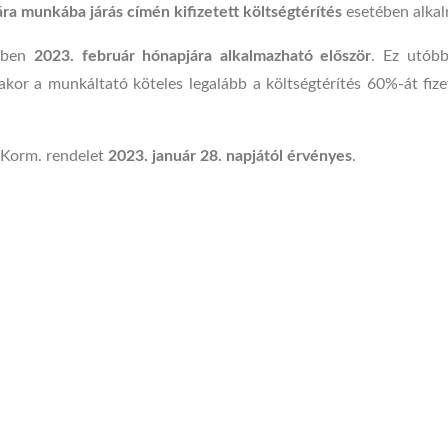
ra munkába járás címén kifizetett költségtérítés
esetében alka
ében
2023. február hónapjára alkalmazható először
. Ez utóbb
akor a munkáltató köteles legalább a költségtérítés 60%-át fize
 Korm. rendelet
2023. január 28. napjától érvényes
.