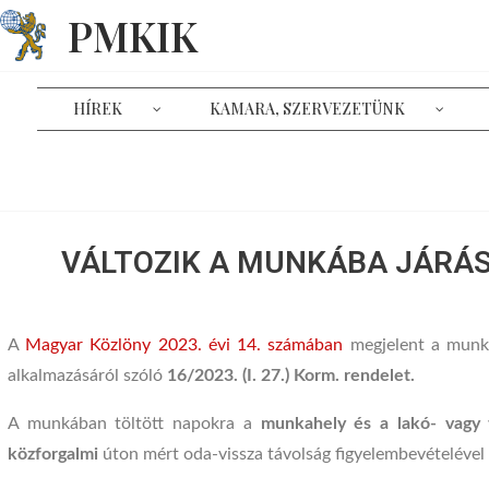
PMKIK
HÍREK
KAMARA, SZERVEZETÜNK
VÁLTOZIK A MUNKÁBA JÁRÁS
A
Magyar Közlöny 2023. évi 14. számában
megjelent a munká
alkalmazásáról szóló
16/2023. (I. 27.) Korm. rendelet.
A munkában töltött napokra a
munkahely és a lakó- vagy t
közforgalmi
úton mért oda-vissza távolság figyelembevételével