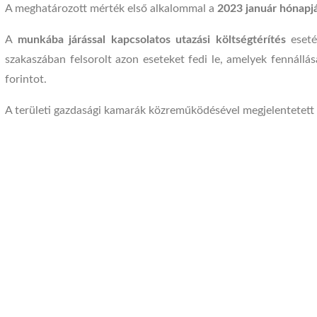
A meghatározott mérték első alkalommal a
2023 január hónapjá
A
munkába járással kapcsolatos utazási költségtérítés
eset
szakaszában felsorolt azon eseteket fedi le, amelyek fennállás
forintot.
A területi gazdasági kamarák közreműködésével megjelentetett