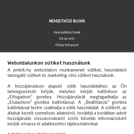
NEMZETKÖZI BLOKK
Nemzetközi hírek
V4 és V4+
Olasz Infopont
TÁJÉKOZTATÓK
Weboldalunkon sütiket használunk
Blog – egyéni vállalkozók
A pmkik.hu weboldalon munkamenet sütiket, használatot
Társas Vállalkozói Kisokos
támogató sütiket és marketing célú sütiket használunk.
Egyéni Vállalkozói Kisokos
A hozzájáruláson alapuló sütik használatához az Ön
Mérlegelő Magazin
beleegyezését kérjük, melyhez kérjük kattintson az
„Elfogadom” gombra. Hozzájárulását megtagadhatja az
KAPCSOLAT
„Elutasítom” gombra kattintással. A „Beállítások” gombra
kattintással testre szabhatja a sütik használatát. A sütikről, az
Dokumentumtár
általuk kezelt személyes adatokról, továbbá a korábban adott
Hivatali kapu
hozzájárulás visszavonásáról szóló bővebb információkért
kérjük olvassa el adatkezelési tájékoztatónkat.
Oktatóanyagok – E-papír
Ügyfélfogadás rendje