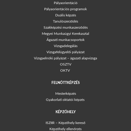
Pályaorientáció
Pályaorientációs programok
Duális képzés
Tanulószerződés
Szakképzési munkaszerződés
Megyei Munkaügyi Kerekasztal
Ágazati munkacsoportok
Vizsgadelegálás
Vizsgafelügyelői pályázat
Vizsgaelnöki pályázat – ágazati alapvizsga
OSZTV
OKTV
FELNŐTTKÉPZÉS
Mesterképzés
Gyakorlati oktatói képzés
KÉPZŐHELY
ISZIIR – Képzőhely kereső
Képzőhely ellenőrzés