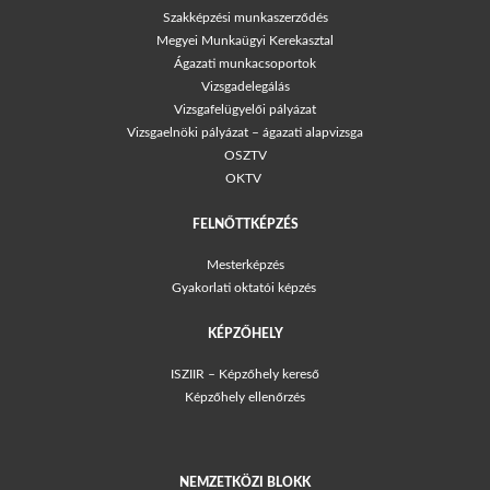
Szakképzési munkaszerződés
Megyei Munkaügyi Kerekasztal
Ágazati munkacsoportok
Vizsgadelegálás
Vizsgafelügyelői pályázat
Vizsgaelnöki pályázat – ágazati alapvizsga
OSZTV
OKTV
FELNŐTTKÉPZÉS
Mesterképzés
Gyakorlati oktatói képzés
KÉPZŐHELY
ISZIIR – Képzőhely kereső
Képzőhely ellenőrzés
NEMZETKÖZI BLOKK