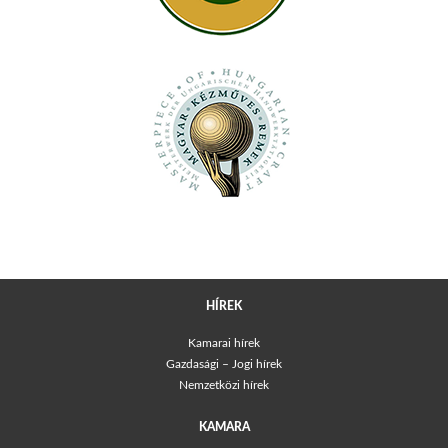
HÍREK
Kamarai hírek
Gazdasági – Jogi hírek
Nemzetközi hírek
KAMARA