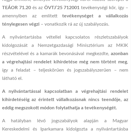
TEÁOR 71.20
és az
ÖVTJ’25 712001
tevékenységi kör, így –
amennyiben az említett
tevékenységet a vállalkozás
ténylegesen végzi
– vonatkozik rá az új szabályozás.
A nyilvántartásba vétellel kapcsolatos részletszabályok
kidolgozását a Nemzetgazdasági Minisztérium az MKIK
részvételével és a kamarák bevonásával megkezdte,
azonban
a végrehajtási rendelet kihirdetése még nem történt meg
,
így a feladat – teljeskörűen és jogszabályszerűen – nem
látható el.
A nyilvántartással kapcsolatban a végrehajtási rendelet
kihirdetéséig az érintett vállalkozásnak nincs teendője, az
eddig megszokott módon folytathatja a tevékenységét.
A hatályban lévő jogszabályok alapján a Magyar
Kereskedelmi és Iparkamara kidolgozta a nyilvántartásba