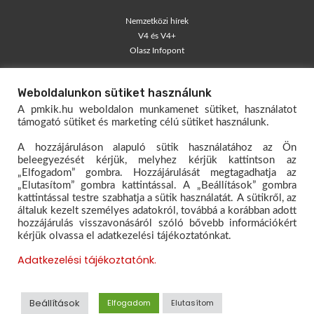
Nemzetközi hírek
V4 és V4+
Olasz Infopont
TÁJÉKOZTATÓK
Weboldalunkon sütiket használunk
Blog – egyéni vállalkozók
A pmkik.hu weboldalon munkamenet sütiket, használatot
Társas Vállalkozói Kisokos
támogató sütiket és marketing célú sütiket használunk.
Egyéni Vállalkozói Kisokos
A hozzájáruláson alapuló sütik használatához az Ön
Mérlegelő Magazin
beleegyezését kérjük, melyhez kérjük kattintson az
„Elfogadom” gombra. Hozzájárulását megtagadhatja az
KAPCSOLAT
„Elutasítom” gombra kattintással. A „Beállítások” gombra
kattintással testre szabhatja a sütik használatát. A sütikről, az
Dokumentumtár
általuk kezelt személyes adatokról, továbbá a korábban adott
Hivatali kapu
hozzájárulás visszavonásáról szóló bővebb információkért
kérjük olvassa el adatkezelési tájékoztatónkat.
Oktatóanyagok – E-papír
Ügyfélfogadás rendje
Adatkezelési tájékoztatónk.
Kapcsolat
© 2026 www.pmkik.hu Minden jog fenntartva.
Felhasználási
Beállítások
Elfogadom
Elutasítom