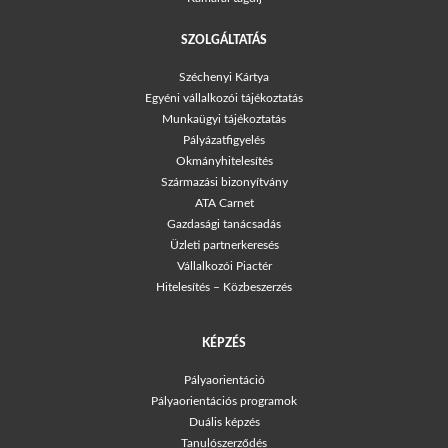
SZOLGÁLTATÁS
Széchenyi Kártya
Egyéni vállalkozói tájékoztatás
Munkaügyi tájékoztatás
Pályázatfigyelés
Okmányhitelesítés
Származási bizonyítvány
ATA Carnet
Gazdasági tanácsadás
Üzleti partnerkeresés
Vállalkozói Piactér
Hitelesítés – Közbeszerzés
KÉPZÉS
Pályaorientáció
Pályaorientációs programok
Duális képzés
Tanulószerződés