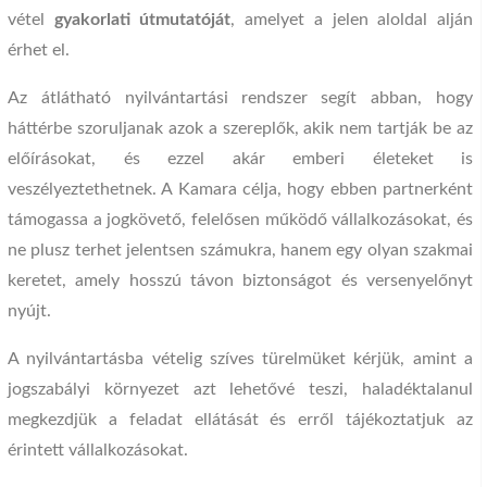
vétel
gyakorlati útmutatóját
, amelyet a jelen aloldal alján
érhet el.
Az átlátható nyilvántartási rendszer segít abban, hogy
háttérbe szoruljanak azok a szereplők, akik nem tartják be az
előírásokat, és ezzel akár emberi életeket is
veszélyeztethetnek. A Kamara célja, hogy ebben partnerként
támogassa a jogkövető, felelősen működő vállalkozásokat, és
ne plusz terhet jelentsen számukra, hanem egy olyan szakmai
keretet, amely hosszú távon biztonságot és versenyelőnyt
nyújt.
A nyilvántartásba vételig szíves türelmüket kérjük, amint a
jogszabályi környezet azt lehetővé teszi, haladéktalanul
megkezdjük a feladat ellátását és erről tájékoztatjuk az
érintett vállalkozásokat.