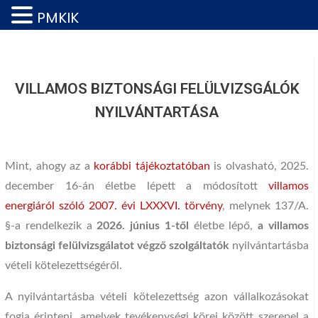
PMKIK
VILLAMOS BIZTONSÁGI FELÜLVIZSGÁLÓK
NYILVÁNTARTÁSA
Mint, ahogy az a
korábbi tájékoztatóban
is olvasható, 2025.
december 16-án életbe lépett a módosított
villamos
energiáról szóló 2007. évi LXXXVI. törvény
, melynek 137/A.
§-a rendelkezik a
2026. június 1-től
életbe lépő,
a villamos
biztonsági felülvizsgálatot végző szolgáltatók
nyilvántartásba
vételi kötelezettségéről.
A nyilvántartásba vételi kötelezettség azon vállalkozásokat
fogja érinteni, amelyek tevékenységi körei között szerepel a