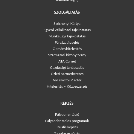
Kamarai tagdíj
SZOLGÁLTATÁS
Széchenyi Kártya
Egyéni vállalkozói tájékoztatás
Munkaügyi tájékoztatás
Pályázatfigyelés
Okmányhitelesítés
Származási bizonyítvány
ATA Carnet
Gazdasági tanácsadás
Üzleti partnerkeresés
Vállalkozói Piactér
Hitelesítés – Közbeszerzés
KÉPZÉS
Pályaorientáció
Pályaorientációs programok
Duális képzés
Tanulószerződés