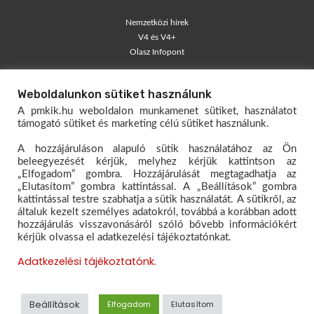
Nemzetközi hírek
V4 és V4+
Olasz Infopont
TÁJÉKOZTATÓK
Weboldalunkon sütiket használunk
Blog – egyéni vállalkozók
A pmkik.hu weboldalon munkamenet sütiket, használatot
Társas Vállalkozói Kisokos
támogató sütiket és marketing célú sütiket használunk.
Egyéni Vállalkozói Kisokos
A hozzájáruláson alapuló sütik használatához az Ön
Mérlegelő Magazin
beleegyezését kérjük, melyhez kérjük kattintson az
„Elfogadom” gombra. Hozzájárulását megtagadhatja az
KAPCSOLAT
„Elutasítom” gombra kattintással. A „Beállítások” gombra
kattintással testre szabhatja a sütik használatát. A sütikről, az
Dokumentumtár
általuk kezelt személyes adatokról, továbbá a korábban adott
Hivatali kapu
hozzájárulás visszavonásáról szóló bővebb információkért
kérjük olvassa el adatkezelési tájékoztatónkat.
Oktatóanyagok – E-papír
Ügyfélfogadás rendje
Adatkezelési tájékoztatónk.
Kapcsolat
© 2026 www.pmkik.hu Minden jog fenntartva.
Felhasználási
Beállítások
Elfogadom
Elutasítom