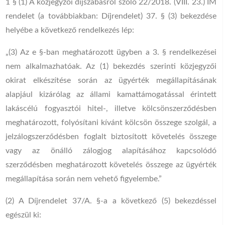
1 § (1) A közjegyzői díjszabásról szóló 22/2018. (VIII. 23.) IM
rendelet (a továbbiakban: Díjrendelet) 37. § (3) bekezdése
helyébe a következő rendelkezés lép:
„(3) Az e §-ban meghatározott ügyben a 3. § rendelkezései
nem alkalmazhatóak. Az (1) bekezdés szerinti közjegyzői
okirat elkészítése során az ügyérték megállapításának
alapjául kizárólag az állami kamattámogatással érintett
lakáscélú fogyasztói hitel-, illetve kölcsönszerződésben
meghatározott, folyósítani kívánt kölcsön összege szolgál, a
jelzálogszerződésben foglalt biztosított követelés összege
vagy az önálló zálogjog alapításához kapcsolódó
szerződésben meghatározott követelés összege az ügyérték
megállapítása során nem vehető figyelembe.”
(2) A Díjrendelet 37/A. §-a a következő (5) bekezdéssel
egészül ki: