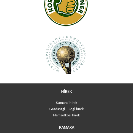
HÍREK
Kamarai hírek
Gazdasági – Jogi hírek
Nemzetközi hírek
KAMARA