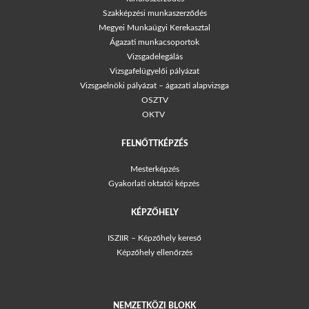
Szakképzési munkaszerződés
Megyei Munkaügyi Kerekasztal
Ágazati munkacsoportok
Vizsgadelegálás
Vizsgafelügyelői pályázat
Vizsgaelnöki pályázat – ágazati alapvizsga
OSZTV
OKTV
FELNŐTTKÉPZÉS
Mesterképzés
Gyakorlati oktatói képzés
KÉPZŐHELY
ISZIIR – Képzőhely kereső
Képzőhely ellenőrzés
NEMZETKÖZI BLOKK