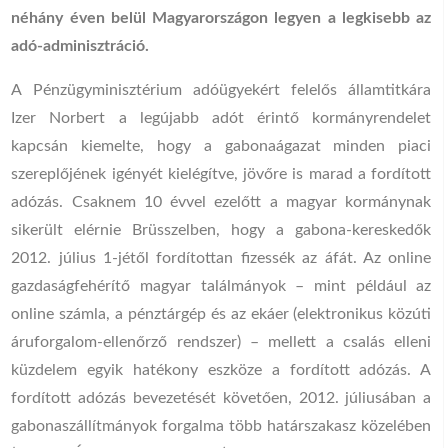
néhány éven belül Magyarországon legyen a legkisebb az
adó-adminisztráció.
A Pénzügyminisztérium adóügyekért felelős államtitkára
Izer Norbert a legújabb adót érintő kormányrendelet
kapcsán kiemelte, hogy a gabonaágazat minden piaci
szereplőjének igényét kielégítve, jövőre is marad a fordított
adózás. Csaknem 10 évvel ezelőtt a magyar kormánynak
sikerült elérnie Brüsszelben, hogy a gabona-kereskedők
2012. július 1-jétől fordítottan fizessék az áfát. Az online
gazdaságfehérítő magyar találmányok – mint például az
online számla, a pénztárgép és az ekáer (elektronikus közúti
áruforgalom-ellenőrző rendszer) – mellett a csalás elleni
küzdelem egyik hatékony eszköze a fordított adózás. A
fordított adózás bevezetését követően, 2012. júliusában a
gabonaszállítmányok forgalma több határszakasz közelében