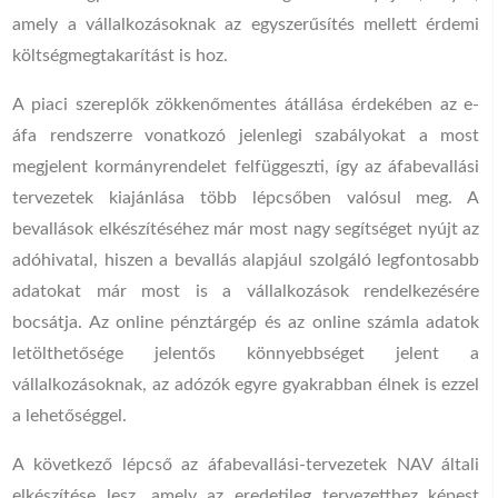
amely a vállalkozásoknak az egyszerűsítés mellett érdemi
költségmegtakarítást is hoz.
A piaci szereplők zökkenőmentes átállása érdekében az e-
áfa rendszerre vonatkozó jelenlegi szabályokat a most
megjelent kormányrendelet felfüggeszti, így az áfabevallási
tervezetek kiajánlása több lépcsőben valósul meg. A
bevallások elkészítéséhez már most nagy segítséget nyújt az
adóhivatal, hiszen a bevallás alapjául szolgáló legfontosabb
adatokat már most is a vállalkozások rendelkezésére
bocsátja. Az online pénztárgép és az online számla adatok
letölthetősége jelentős könnyebbséget jelent a
vállalkozásoknak, az adózók egyre gyakrabban élnek is ezzel
a lehetőséggel.
A következő lépcső az áfabevallási-tervezetek NAV általi
elkészítése lesz, amely az eredetileg tervezetthez képest