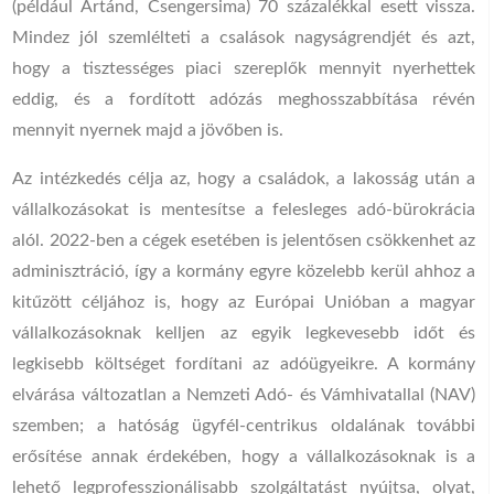
(például Ártánd, Csengersima) 70 százalékkal esett vissza.
Mindez jól szemlélteti a csalások nagyságrendjét és azt,
hogy a tisztességes piaci szereplők mennyit nyerhettek
eddig, és a fordított adózás meghosszabbítása révén
mennyit nyernek majd a jövőben is.
Az intézkedés célja az, hogy a családok, a lakosság után a
vállalkozásokat is mentesítse a felesleges adó-bürokrácia
alól. 2022-ben a cégek esetében is jelentősen csökkenhet az
adminisztráció, így a kormány egyre közelebb kerül ahhoz a
kitűzött céljához is, hogy az Európai Unióban a magyar
vállalkozásoknak kelljen az egyik legkevesebb időt és
legkisebb költséget fordítani az adóügyeikre. A kormány
elvárása változatlan a Nemzeti Adó- és Vámhivatallal (NAV)
szemben; a hatóság ügyfél-centrikus oldalának további
erősítése annak érdekében, hogy a vállalkozásoknak is a
lehető legprofesszionálisabb szolgáltatást nyújtsa, olyat,