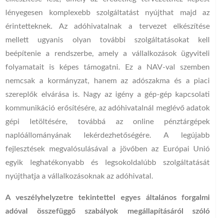
lényegesen komplexebb szolgáltatást nyújthat majd az
érintetteknek. Az adóhivatalnak a tervezet elkészítése
mellett ugyanis olyan további szolgáltatásokat kell
beépítenie a rendszerbe, amely a vállalkozások ügyviteli
folyamatait is képes támogatni. Ez a NAV-val szemben
nemcsak a kormányzat, hanem az adószakma és a piaci
szereplők elvárása is. Nagy az igény a gép-gép kapcsolati
kommunikáció erősítésére, az adóhivatalnál meglévő adatok
gépi letöltésére, továbbá az online pénztárgépek
naplóállományának lekérdezhetőségére. A legújabb
fejlesztések megvalósulásával a jövőben az Európai Unió
egyik leghatékonyabb és legsokoldalúbb szolgáltatását
nyújthatja a vállalkozásoknak az adóhivatal.
A veszélyhelyzetre tekintettel egyes általános forgalmi
adóval összefüggő szabályok megállapításáról szóló