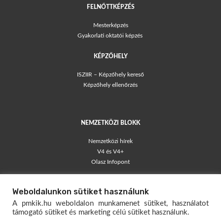
FELNŐTTKÉPZÉS
Mesterképzés
Gyakorlati oktatói képzés
KÉPZŐHELY
ISZIIR – Képzőhely kereső
Képzőhely ellenőrzés
NEMZETKÖZI BLOKK
Nemzetközi hírek
V4 és V4+
Olasz Infopont
TÁJÉKOZTATÓK
Weboldalunkon sütiket használunk
Blog – egyéni vállalkozók
A pmkik.hu weboldalon munkamenet sütiket, használatot
Társas Vállalkozói Kisokos
támogató sütiket és marketing célú sütiket használunk.